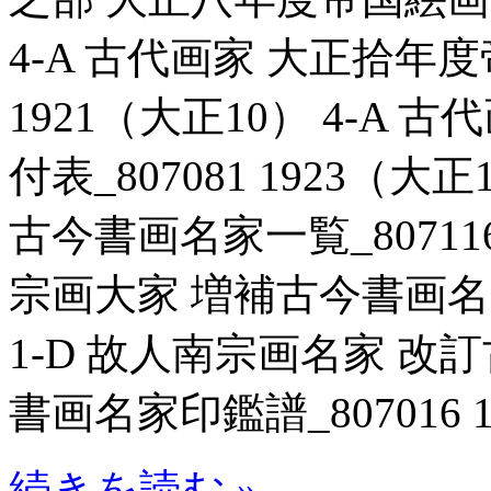
4-A 古代画家 大正拾年度
1921（大正10） 4-A
付表_807081 1923（大
古今書画名家一覧_807116
宗画大家 増補古今書画名家一
1-D 故人南宗画名家 
書画名家印鑑譜_807016 1
続きを読む »