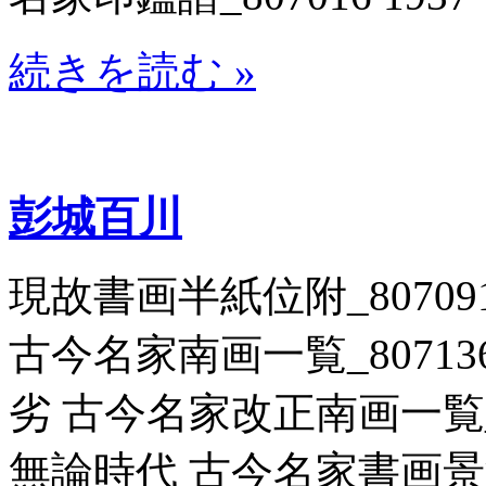
続きを読む »
彭城百川
現故書画半紙位附_807091
古今名家南画一覧_807136 
劣 古今名家改正南画一覧_80
無論時代 古今名家書画景況一