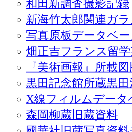
和田新調査撮影記録
新海竹太郎関連ガラ
写真原板データベー
畑正吉フランス留学
『美術画報』所載図
黒田記念館所蔵黒田
X線フィルムデータ
森岡柳蔵旧蔵資料
國華社旧蔵写真資料