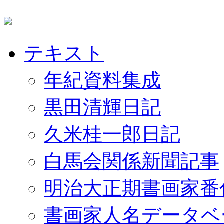
テキスト
年紀資料集成
黒田清輝日記
久米桂一郎日記
白馬会関係新聞記事
明治大正期書画家番
書画家人名データベ