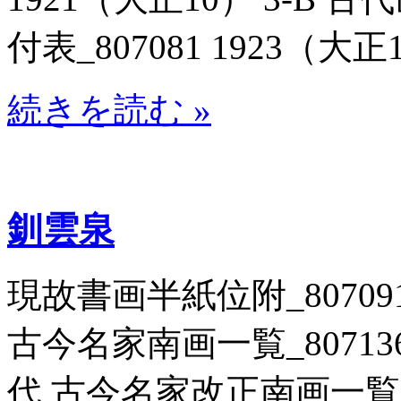
付表_807081 1923（大正1
続きを読む »
釧雲泉
現故書画半紙位附_807091
古今名家南画一覧_807136 
代 古今名家改正南画一覧_806