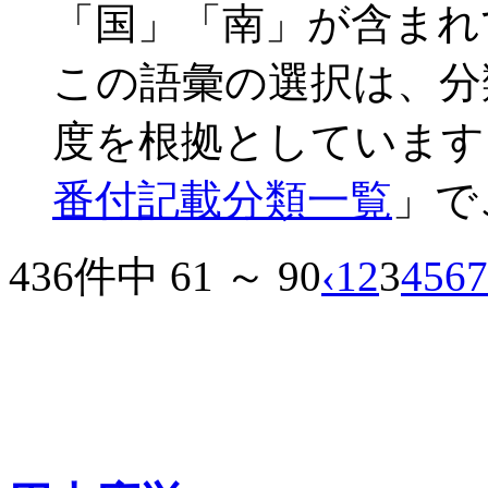
「国」「南」が含まれ
この語彙の選択は、分
度を根拠としています
番付記載分類一覧
」で
436件中 61 ～ 90
‹
1
2
3
4
5
6
7