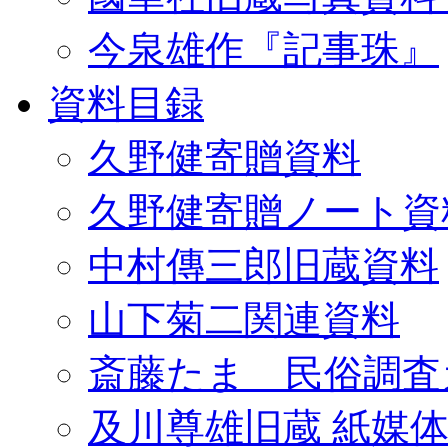
今泉雄作『記事珠』
資料目録
久野健寄贈資料
久野健寄贈ノート資
中村傳三郎旧蔵資料
山下菊二関連資料
斎藤たま 民俗調査
及川尊雄旧蔵 紙媒