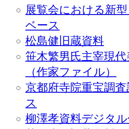
展覧会における新型
ベース
松島健旧蔵資料
笹木繁男氏主宰現代
（作家ファイル）
京都府寺院重宝調査
ス
柳澤孝資料デジタル