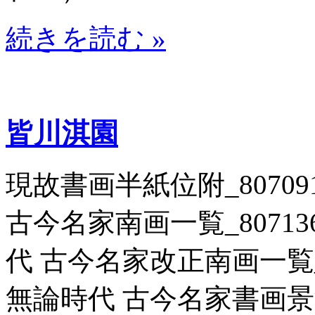
続きを読む »
皆川淇園
現故書画半紙位附_807091
古今名家南画一覧_807136 
代 古今名家改正南画一覧_806
無論時代 古今名家書画景況一