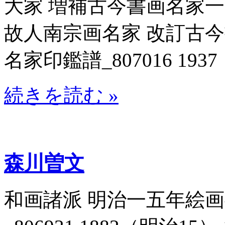
大家 増補古今書画名家一覧_8
故人南宗画名家 改訂古
名家印鑑譜_807016 1937
続きを読む »
森川曽文
和画諸派 明治一五年絵