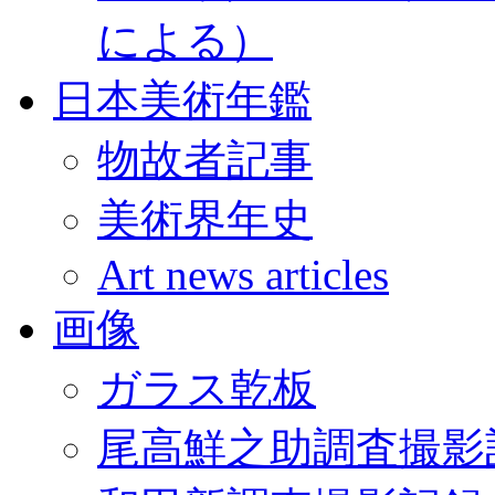
による）
日本美術年鑑
物故者記事
美術界年史
Art news articles
画像
ガラス乾板
尾高鮮之助調査撮影