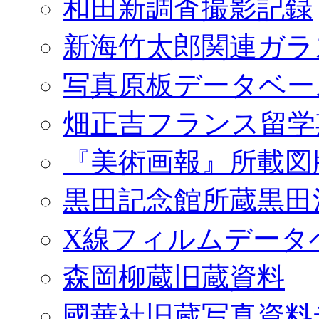
和田新調査撮影記録
新海竹太郎関連ガラ
写真原板データベー
畑正吉フランス留学
『美術画報』所載図
黒田記念館所蔵黒田
X線フィルムデータ
森岡柳蔵旧蔵資料
國華社旧蔵写真資料