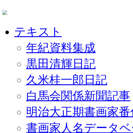
テキスト
年紀資料集成
黒田清輝日記
久米桂一郎日記
白馬会関係新聞記事
明治大正期書画家番
書画家人名データベ