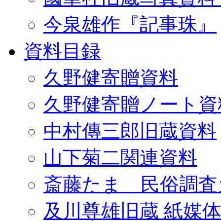
今泉雄作『記事珠』
資料目録
久野健寄贈資料
久野健寄贈ノート資
中村傳三郎旧蔵資料
山下菊二関連資料
斎藤たま 民俗調査
及川尊雄旧蔵 紙媒