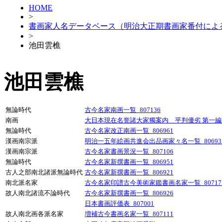
HOME
>
書画家人名データベース（明治大正期書画家番付によ
>
池田雲樵
池田雲樵
無論時代
古今名家南画一覧_807136
南画
大日本現在名誉諸大家獨案内 平判優劣 第一編_8
無論時代
古今名家改正南画一覧_806961
漢画南宗派
明治一五年絵画共進会出品画家々名一覧_80693
漢画南宗派
古今名家書画景況一覧_807106
無論時代
古今名家新撰書画一覧_806951
古人之部南北諸派無論時代
古今名家新撰書画一覧_806921
南北派名家
古今名家印譜古今美術家鑑書画名家一覧_80717
故人南北諸流不論時代
古今名家新撰書画一覧_806926
日本書画評価表_807001
故人南北画各派名家
増補古今書画名家一覧_807111