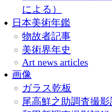
による）
日本美術年鑑
物故者記事
美術界年史
Art news articles
画像
ガラス乾板
尾高鮮之助調査撮影