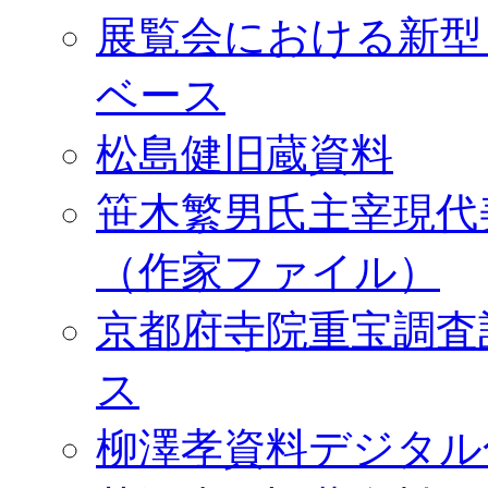
展覧会における新型
ベース
松島健旧蔵資料
笹木繁男氏主宰現代
（作家ファイル）
京都府寺院重宝調査
ス
柳澤孝資料デジタル