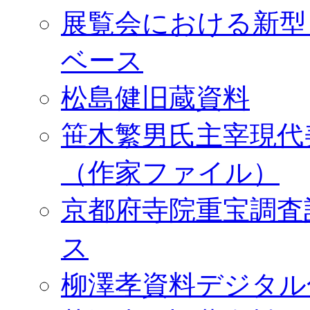
展覧会における新型
ベース
松島健旧蔵資料
笹木繁男氏主宰現代
（作家ファイル）
京都府寺院重宝調査
ス
柳澤孝資料デジタル