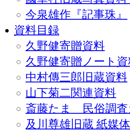
今泉雄作『記事珠』
資料目録
久野健寄贈資料
久野健寄贈ノート資
中村傳三郎旧蔵資料
山下菊二関連資料
斎藤たま 民俗調査
及川尊雄旧蔵 紙媒