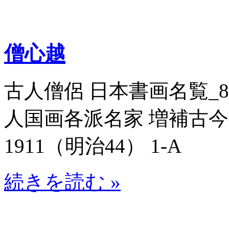
僧心越
古人僧侶 日本書画名覧_8071
人国画各派名家 増補古今書
1911（明治44） 1-A
続きを読む »