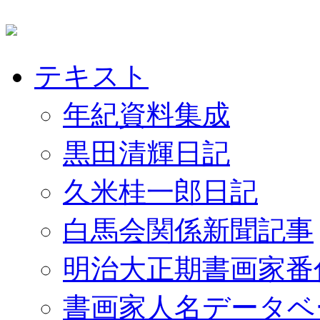
テキスト
年紀資料集成
黒田清輝日記
久米桂一郎日記
白馬会関係新聞記事
明治大正期書画家番
書画家人名データベ