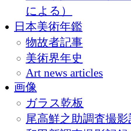
による）
日本美術年鑑
物故者記事
美術界年史
Art news articles
画像
ガラス乾板
尾高鮮之助調査撮影