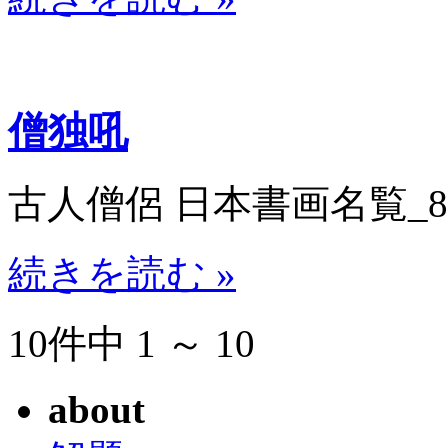
僧独吼
古人僧侶 日本書画名覧_8071
続きを読む »
10件中 1 ～ 10
about