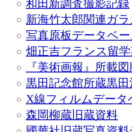
和田新調査撮影記録
新海竹太郎関連ガラ
写真原板データベー
畑正吉フランス留学
『美術画報』所載図
黒田記念館所蔵黒田
X線フィルムデータ
森岡柳蔵旧蔵資料
國華社旧蔵写真資料