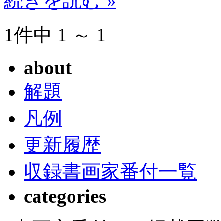
続きを読む »
1件中 1 ～ 1
about
解題
凡例
更新履歴
収録書画家番付一覧
categories