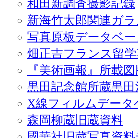
和田新調査撮影記録
新海竹太郎関連ガラ
写真原板データベー
畑正吉フランス留学
『美術画報』所載図
黒田記念館所蔵黒田
X線フィルムデータ
森岡柳蔵旧蔵資料
國華社旧蔵写真資料