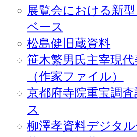
展覧会における新型
ベース
松島健旧蔵資料
笹木繁男氏主宰現代
（作家ファイル）
京都府寺院重宝調査
ス
柳澤孝資料デジタル