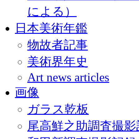
による）
日本美術年鑑
物故者記事
美術界年史
Art news articles
画像
ガラス乾板
尾高鮮之助調査撮影