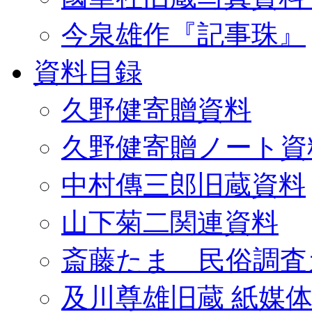
今泉雄作『記事珠』
資料目録
久野健寄贈資料
久野健寄贈ノート資
中村傳三郎旧蔵資料
山下菊二関連資料
斎藤たま 民俗調査
及川尊雄旧蔵 紙媒