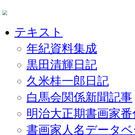
テキスト
年紀資料集成
黒田清輝日記
久米桂一郎日記
白馬会関係新聞記事
明治大正期書画家番
書画家人名データベ