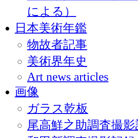
による）
日本美術年鑑
物故者記事
美術界年史
Art news articles
画像
ガラス乾板
尾高鮮之助調査撮影