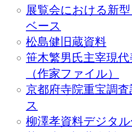
展覧会における新型
ベース
松島健旧蔵資料
笹木繁男氏主宰現代
（作家ファイル）
京都府寺院重宝調査
ス
柳澤孝資料デジタル