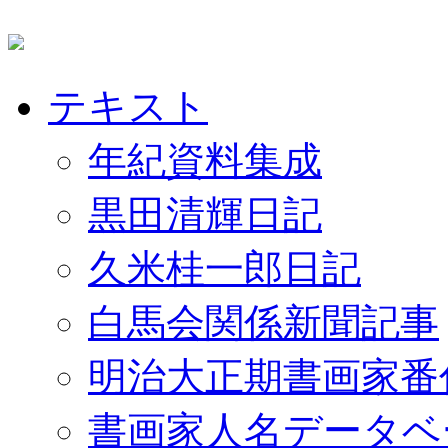
テキスト
年紀資料集成
黒田清輝日記
久米桂一郎日記
白馬会関係新聞記事
明治大正期書画家番
書画家人名データベ