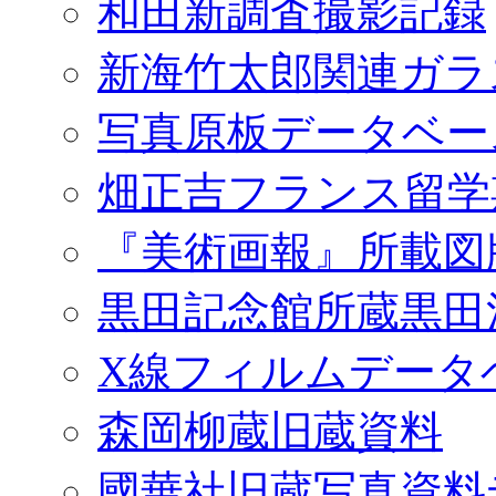
和田新調査撮影記録
新海竹太郎関連ガラ
写真原板データベー
畑正吉フランス留学
『美術画報』所載図
黒田記念館所蔵黒田
X線フィルムデータ
森岡柳蔵旧蔵資料
國華社旧蔵写真資料