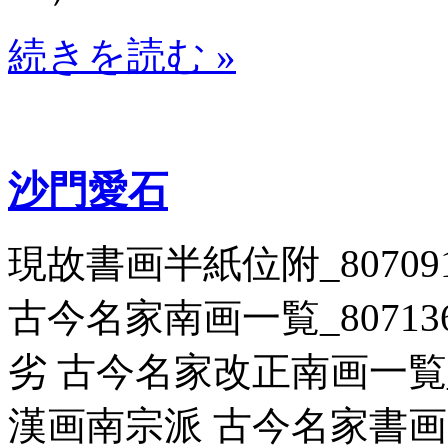
続きを読む »
沙門愛石
現故書画半紙位附_807091
古今名家南画一覧_807136 
劣 古今名家改正南画一覧_80
漢画南宗派 古今名家書画景況