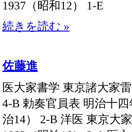
1937（昭和12） 1-E
続きを読む »
佐藤進
医大家書学 東京諸大家雷銘鏡
4-B 勅奏官員表 明治十四年
治14） 2-B 洋医 東京大