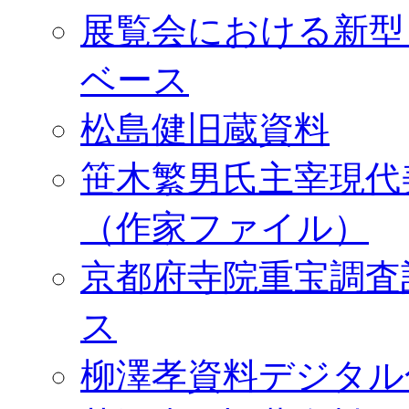
展覧会における新型
ベース
松島健旧蔵資料
笹木繁男氏主宰現代
（作家ファイル）
京都府寺院重宝調査
ス
柳澤孝資料デジタル