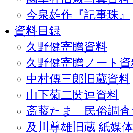
今泉雄作『記事珠』
資料目録
久野健寄贈資料
久野健寄贈ノート資
中村傳三郎旧蔵資料
山下菊二関連資料
斎藤たま 民俗調査
及川尊雄旧蔵 紙媒