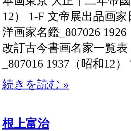
本画東京 大正十二年帝國絵画
12） 1-F 文帝展出品
洋画家名鑑_807026 192
改訂古今書画名家一覧表
_807016 1937（昭和12） 
続きを読む »
根上富治