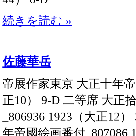
続きを読む »
佐藤華岳
帝展作家東京 大正十年帝国絵
正10） 9-D 二等席 
_806936 1923（大正1
年帝國絵画番付_807086 