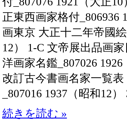
付_807076 1921（大正
正東西画家格付_806936 1
画東京 大正十二年帝國絵画番
12） 1-C 文帝展出品
洋画家名鑑_807026 192
改訂古今書画名家一覧表
_807016 1937（昭和12） 
続きを読む »