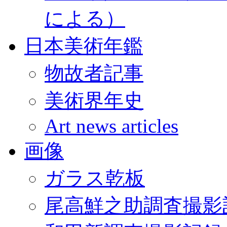
による）
日本美術年鑑
物故者記事
美術界年史
Art news articles
画像
ガラス乾板
尾高鮮之助調査撮影