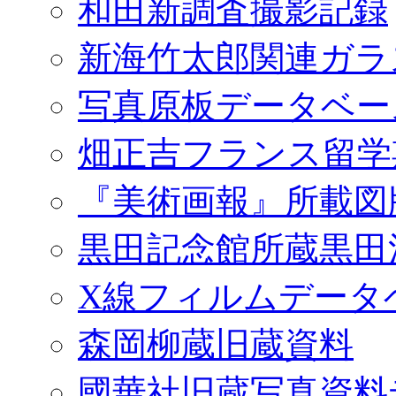
和田新調査撮影記録
新海竹太郎関連ガラ
写真原板データベー
畑正吉フランス留学
『美術画報』所載図
黒田記念館所蔵黒田
X線フィルムデータ
森岡柳蔵旧蔵資料
國華社旧蔵写真資料