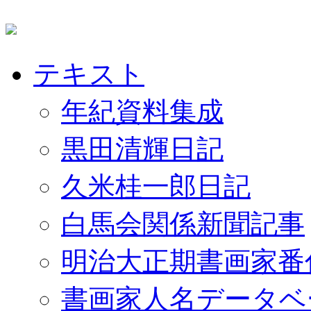
テキスト
年紀資料集成
黒田清輝日記
久米桂一郎日記
白馬会関係新聞記事
明治大正期書画家番
書画家人名データベ