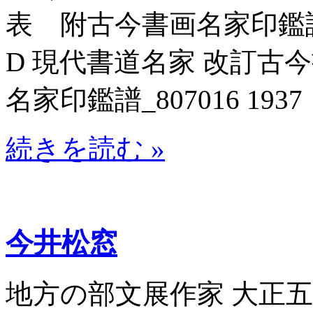
表 附古今書画名家印鑑譜_80
D 現代書道名家 改訂古
名家印鑑譜_807016 1937
続きを読む »
今井松窓
地方の部文展作家 大正五年