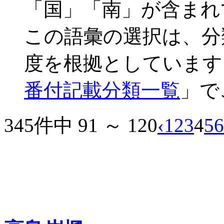
「国」「南」が含まれ
この語彙の選択は、分
度を根拠としています
番付記載分類一覧
」で
345件中 91 ～ 120
‹
1
2
3
4
5
6