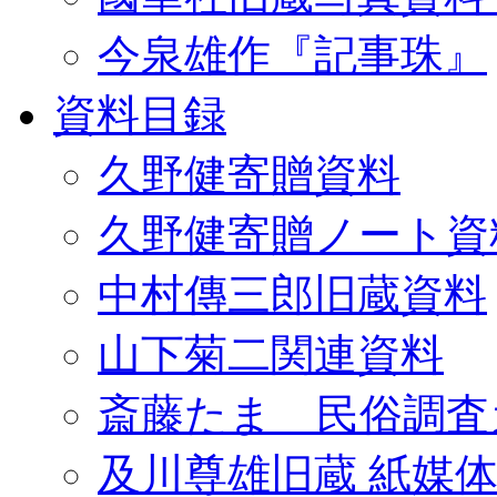
今泉雄作『記事珠』
資料目録
久野健寄贈資料
久野健寄贈ノート資
中村傳三郎旧蔵資料
山下菊二関連資料
斎藤たま 民俗調査
及川尊雄旧蔵 紙媒