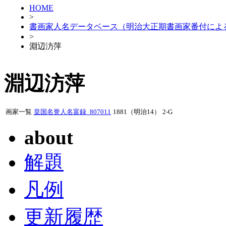
HOME
>
書画家人名データベース（明治大正期書画家番付によ
>
淵辺汸萍
淵辺汸萍
画家一覧
皇国名誉人名富録_807011
1881（明治14）
2-G
about
解題
凡例
更新履歴