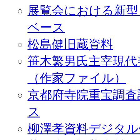
展覧会における新型
ベース
松島健旧蔵資料
笹木繁男氏主宰現代
（作家ファイル）
京都府寺院重宝調査
ス
柳澤孝資料デジタル