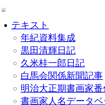
テキスト
年紀資料集成
黒田清輝日記
久米桂一郎日記
白馬会関係新聞記事
明治大正期書画家番
書画家人名データベ