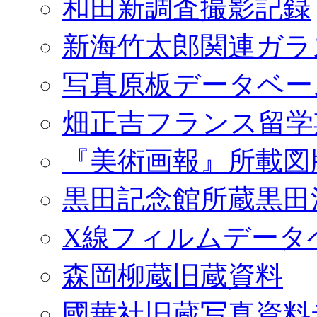
和田新調査撮影記録
新海竹太郎関連ガラ
写真原板データベー
畑正吉フランス留学
『美術画報』所載図
黒田記念館所蔵黒田
X線フィルムデータ
森岡柳蔵旧蔵資料
國華社旧蔵写真資料