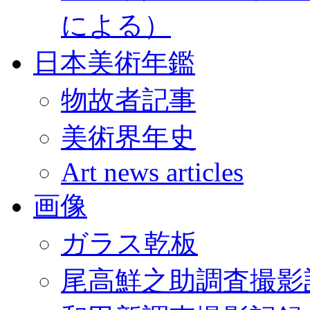
による）
日本美術年鑑
物故者記事
美術界年史
Art news articles
画像
ガラス乾板
尾高鮮之助調査撮影