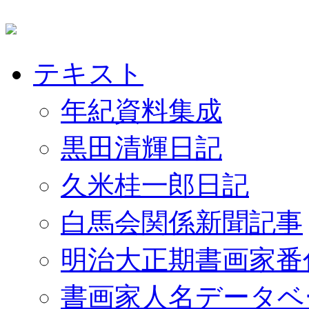
テキスト
年紀資料集成
黒田清輝日記
久米桂一郎日記
白馬会関係新聞記事
明治大正期書画家番
書画家人名データベ