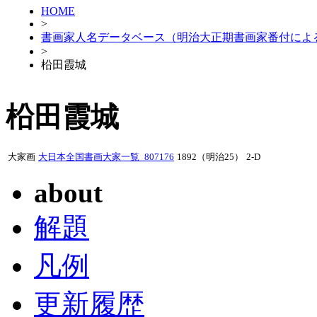
HOME
>
書画家人名データベース（明治大正期書画家番付によ
>
柗田霞城
柗田霞城
大家画
大日本全国書画大家一覧_807176
1892（明治25）
2-D
about
解題
凡例
更新履歴