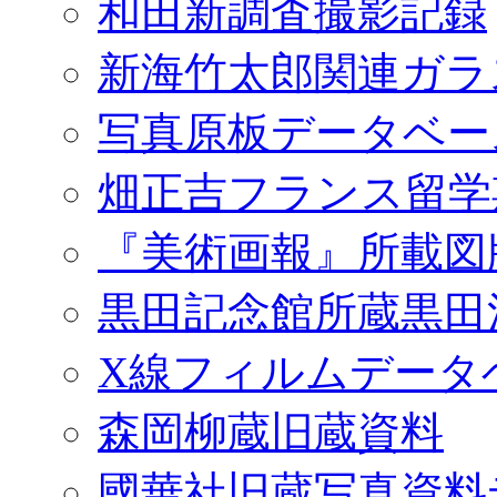
和田新調査撮影記録
新海竹太郎関連ガラ
写真原板データベー
畑正吉フランス留学
『美術画報』所載図
黒田記念館所蔵黒田
X線フィルムデータ
森岡柳蔵旧蔵資料
國華社旧蔵写真資料