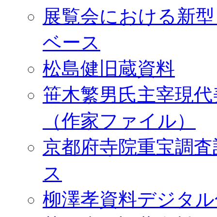
展覧会における新型
ベース
松島健旧蔵資料
笹木繁男氏主宰現代
（作家ファイル）
京都府寺院重宝調査
ス
柳澤孝資料デジタル