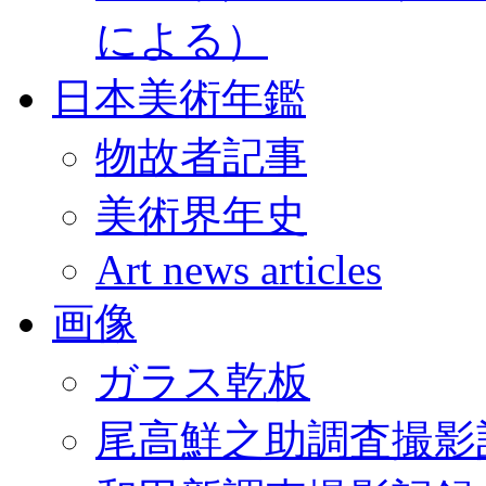
による）
日本美術年鑑
物故者記事
美術界年史
Art news articles
画像
ガラス乾板
尾高鮮之助調査撮影