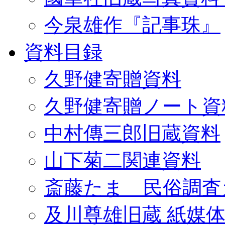
今泉雄作『記事珠』
資料目録
久野健寄贈資料
久野健寄贈ノート資
中村傳三郎旧蔵資料
山下菊二関連資料
斎藤たま 民俗調査
及川尊雄旧蔵 紙媒