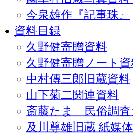
今泉雄作『記事珠』
資料目録
久野健寄贈資料
久野健寄贈ノート資
中村傳三郎旧蔵資料
山下菊二関連資料
斎藤たま 民俗調査
及川尊雄旧蔵 紙媒