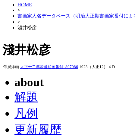
HOME
>
書画家人名データベース（明治大正期書画家番付によ
>
淺井松彦
淺井松彦
帝展洋画
大正十二年帝國絵画番付_807086
1923（大正12）
4-D
about
解題
凡例
更新履歴