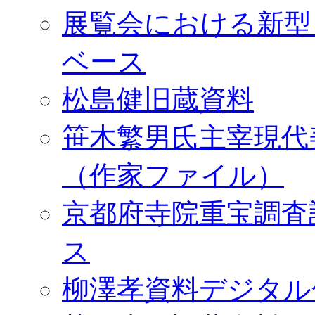
展覧会における新型
ベース
松島健旧蔵資料
笹木繁男氏主宰現代
（作家ファイル）
京都府寺院重宝調査
ス
柳澤孝資料デジタル