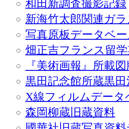
和田新調査撮影記録
新海竹太郎関連ガラ
写真原板データベー
畑正吉フランス留学
『美術画報』所載図
黒田記念館所蔵黒田
X線フィルムデータ
森岡柳蔵旧蔵資料
國華社旧蔵写真資料