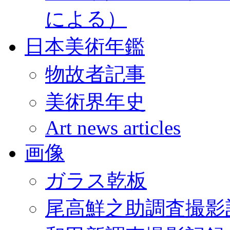
による）
日本美術年鑑
物故者記事
美術界年史
Art news articles
画像
ガラス乾板
尾高鮮之助調査撮影