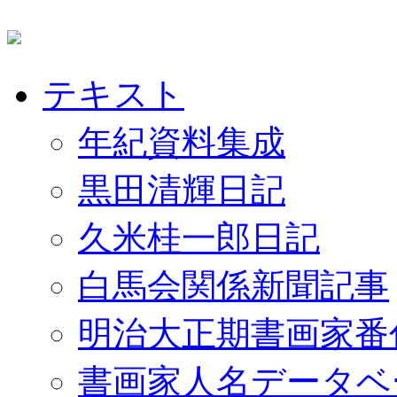
テキスト
年紀資料集成
黒田清輝日記
久米桂一郎日記
白馬会関係新聞記事
明治大正期書画家番
書画家人名データベ