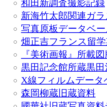
和田新調査撮影記録
新海竹太郎関連ガラ
写真原板データベー
畑正吉フランス留学
『美術画報』所載図
黒田記念館所蔵黒田
X線フィルムデータ
森岡柳蔵旧蔵資料
國華社旧蔵写真資料