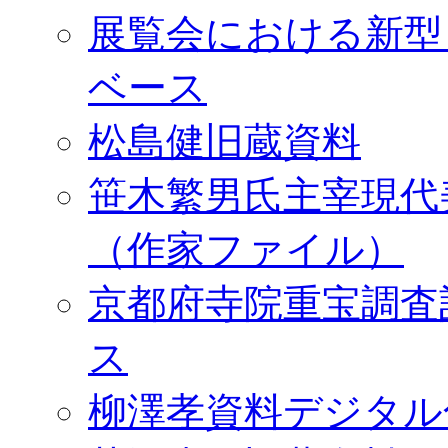
展覧会における新型
ベース
松島健旧蔵資料
笹木繁男氏主宰現代
（作家ファイル）
京都府寺院重宝調査
ス
柳澤孝資料デジタル