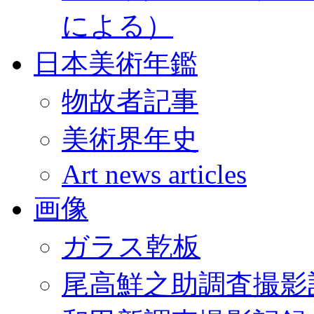
による）
日本美術年鑑
物故者記事
美術界年史
Art news articles
画像
ガラス乾板
尾高鮮之助調査撮影