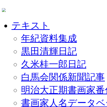
テキスト
年紀資料集成
黒田清輝日記
久米桂一郎日記
白馬会関係新聞記事
明治大正期書画家番
書画家人名データベ