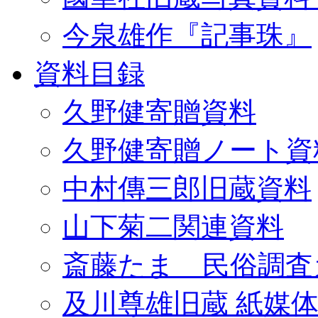
今泉雄作『記事珠』
資料目録
久野健寄贈資料
久野健寄贈ノート資
中村傳三郎旧蔵資料
山下菊二関連資料
斎藤たま 民俗調査
及川尊雄旧蔵 紙媒