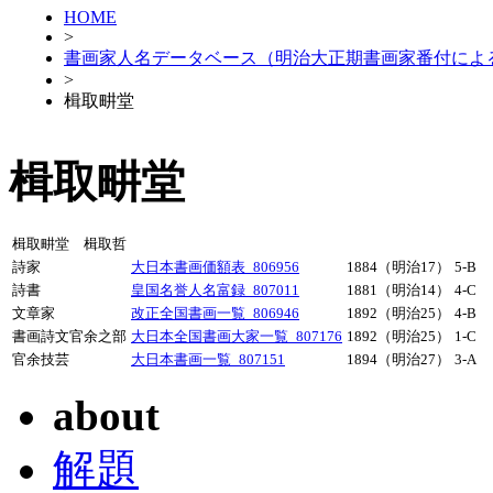
HOME
>
書画家人名データベース（明治大正期書画家番付によ
>
楫取畊堂
楫取畊堂
楫取畊堂 楫取哲
詩家
大日本書画価額表_806956
1884（明治17）
5-B
詩書
皇国名誉人名富録_807011
1881（明治14）
4-C
文章家
改正全国書画一覧_806946
1892（明治25）
4-B
書画詩文官余之部
大日本全国書画大家一覧_807176
1892（明治25）
1-C
官余技芸
大日本書画一覧_807151
1894（明治27）
3-A
about
解題