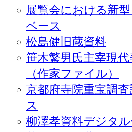
展覧会における新型
ベース
松島健旧蔵資料
笹木繁男氏主宰現代
（作家ファイル）
京都府寺院重宝調査
ス
柳澤孝資料デジタル