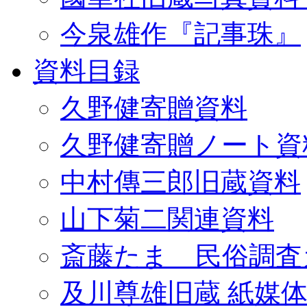
今泉雄作『記事珠』
資料目録
久野健寄贈資料
久野健寄贈ノート資
中村傳三郎旧蔵資料
山下菊二関連資料
斎藤たま 民俗調査
及川尊雄旧蔵 紙媒