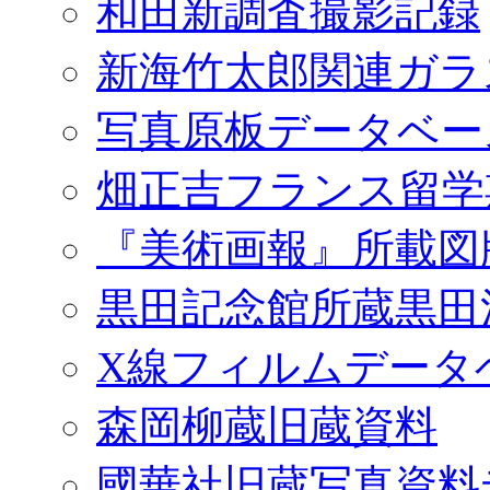
和田新調査撮影記録
新海竹太郎関連ガラ
写真原板データベー
畑正吉フランス留学
『美術画報』所載図
黒田記念館所蔵黒田
X線フィルムデータ
森岡柳蔵旧蔵資料
國華社旧蔵写真資料