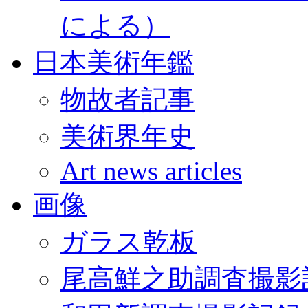
による）
日本美術年鑑
物故者記事
美術界年史
Art news articles
画像
ガラス乾板
尾高鮮之助調査撮影