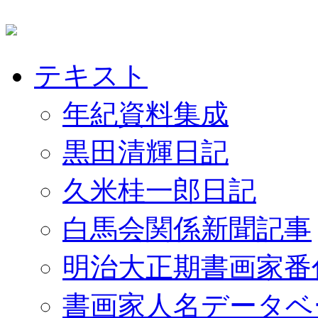
テキスト
年紀資料集成
黒田清輝日記
久米桂一郎日記
白馬会関係新聞記事
明治大正期書画家番
書画家人名データベ