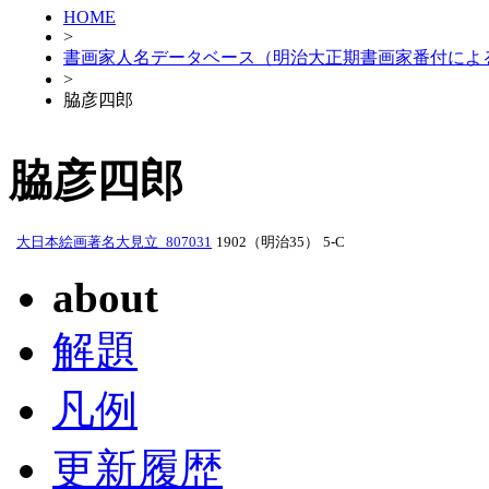
HOME
>
書画家人名データベース（明治大正期書画家番付によ
>
脇彦四郎
脇彦四郎
大日本絵画著名大見立_807031
1902（明治35）
5-C
about
解題
凡例
更新履歴