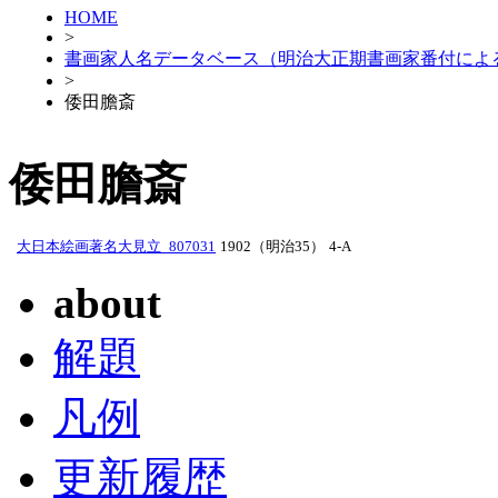
HOME
>
書画家人名データベース（明治大正期書画家番付によ
>
倭田膽斎
倭田膽斎
大日本絵画著名大見立_807031
1902（明治35）
4-A
about
解題
凡例
更新履歴