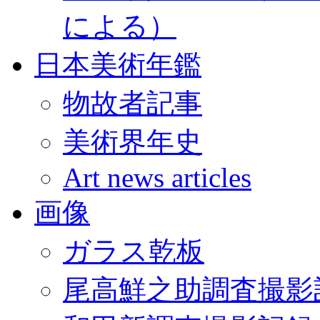
による）
日本美術年鑑
物故者記事
美術界年史
Art news articles
画像
ガラス乾板
尾高鮮之助調査撮影