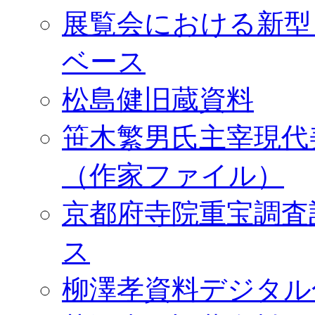
展覧会における新型
ベース
松島健旧蔵資料
笹木繁男氏主宰現代
（作家ファイル）
京都府寺院重宝調査
ス
柳澤孝資料デジタル