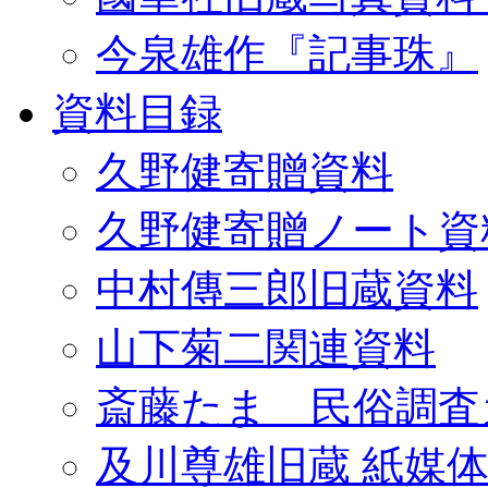
今泉雄作『記事珠』
資料目録
久野健寄贈資料
久野健寄贈ノート資
中村傳三郎旧蔵資料
山下菊二関連資料
斎藤たま 民俗調査
及川尊雄旧蔵 紙媒