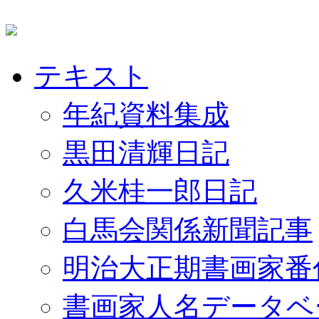
テキスト
年紀資料集成
黒田清輝日記
久米桂一郎日記
白馬会関係新聞記事
明治大正期書画家番
書画家人名データベ