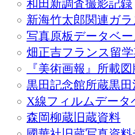
和田新調査撮影記録
新海竹太郎関連ガラ
写真原板データベー
畑正吉フランス留学
『美術画報』所載図
黒田記念館所蔵黒田
X線フィルムデータ
森岡柳蔵旧蔵資料
國華社旧蔵写真資料