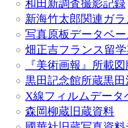
和田新調査撮影記録
新海竹太郎関連ガラ
写真原板データベー
畑正吉フランス留学
『美術画報』所載図
黒田記念館所蔵黒田
X線フィルムデータ
森岡柳蔵旧蔵資料
國華社旧蔵写真資料