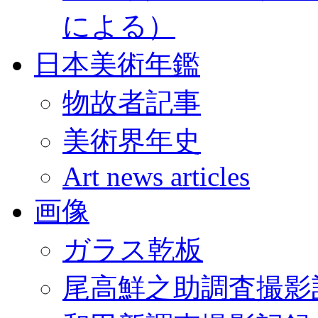
による）
日本美術年鑑
物故者記事
美術界年史
Art news articles
画像
ガラス乾板
尾高鮮之助調査撮影