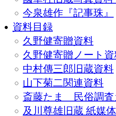
今泉雄作『記事珠』
資料目録
久野健寄贈資料
久野健寄贈ノート資
中村傳三郎旧蔵資料
山下菊二関連資料
斎藤たま 民俗調査
及川尊雄旧蔵 紙媒