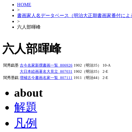
HOME
>
書画家人名データベース（明治大正期書画家番付によ
>
六人部暉峰
六人部暉峰
閨秀戯墨
古今名家新撰書画一覧_806926
1902（明治35）
10-A
大日本絵画著名大見立_807031
1902（明治35）
2-E
閨秀墨戯
増補古今書画名家一覧_807111
1911（明治44）
2-E
about
解題
凡例