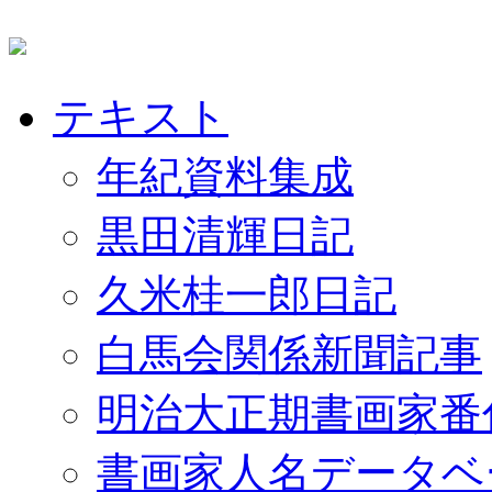
テキスト
年紀資料集成
黒田清輝日記
久米桂一郎日記
白馬会関係新聞記事
明治大正期書画家番
書画家人名データベ