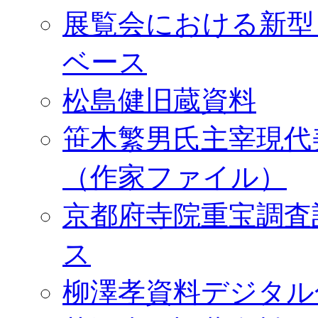
展覧会における新型
ベース
松島健旧蔵資料
笹木繁男氏主宰現代
（作家ファイル）
京都府寺院重宝調査
ス
柳澤孝資料デジタル