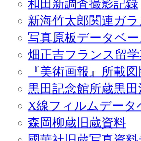
和田新調査撮影記録
新海竹太郎関連ガラ
写真原板データベー
畑正吉フランス留学
『美術画報』所載図
黒田記念館所蔵黒田
X線フィルムデータ
森岡柳蔵旧蔵資料
國華社旧蔵写真資料