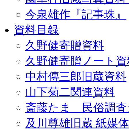
今泉雄作『記事珠』
資料目録
久野健寄贈資料
久野健寄贈ノート資
中村傳三郎旧蔵資料
山下菊二関連資料
斎藤たま 民俗調査
及川尊雄旧蔵 紙媒