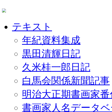
テキスト
年紀資料集成
黒田清輝日記
久米桂一郎日記
白馬会関係新聞記事
明治大正期書画家番
書画家人名データベ