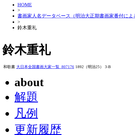
HOME
>
書画家人名データベース（明治大正期書画家番付によ
>
鈴木重礼
鈴木重礼
和歌書
大日本全国書画大家一覧_807176
1892（明治25）
3-B
about
解題
凡例
更新履歴