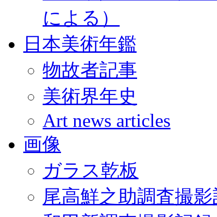
による）
日本美術年鑑
物故者記事
美術界年史
Art news articles
画像
ガラス乾板
尾高鮮之助調査撮影