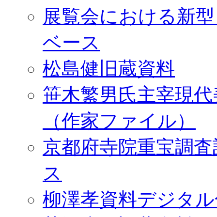
展覧会における新型
ベース
松島健旧蔵資料
笹木繁男氏主宰現代
（作家ファイル）
京都府寺院重宝調査
ス
柳澤孝資料デジタル