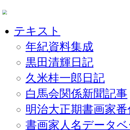
テキスト
年紀資料集成
黒田清輝日記
久米桂一郎日記
白馬会関係新聞記事
明治大正期書画家番
書画家人名データベ