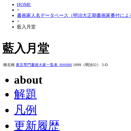
HOME
>
書画家人名データベース（明治大正期書画家番付によ
>
藍入月堂
藍入月堂
南北画
東京専門書画大家一覧表_806986
1899（明治32）
5-D
about
解題
凡例
更新履歴