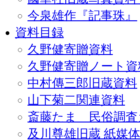
今泉雄作『記事珠』
資料目録
久野健寄贈資料
久野健寄贈ノート資
中村傳三郎旧蔵資料
山下菊二関連資料
斎藤たま 民俗調査
及川尊雄旧蔵 紙媒