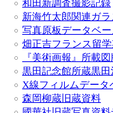
和田新調査撮影記録
新海竹太郎関連ガラ
写真原板データベー
畑正吉フランス留学
『美術画報』所載図
黒田記念館所蔵黒田
X線フィルムデータ
森岡柳蔵旧蔵資料
國華社旧蔵写真資料