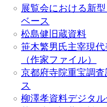
展覧会における新型
ベース
松島健旧蔵資料
笹木繁男氏主宰現代
（作家ファイル）
京都府寺院重宝調査
ス
柳澤孝資料デジタル