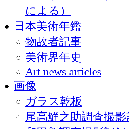
による）
日本美術年鑑
物故者記事
美術界年史
Art news articles
画像
ガラス乾板
尾高鮮之助調査撮影