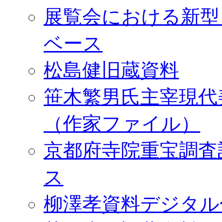
展覧会における新型
ベース
松島健旧蔵資料
笹木繁男氏主宰現代
（作家ファイル）
京都府寺院重宝調査
ス
柳澤孝資料デジタル