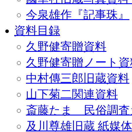
今泉雄作『記事珠』
資料目録
久野健寄贈資料
久野健寄贈ノート資
中村傳三郎旧蔵資料
山下菊二関連資料
斎藤たま 民俗調査
及川尊雄旧蔵 紙媒