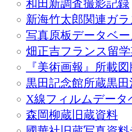
和田新調査撮影記録
新海竹太郎関連ガラ
写真原板データベー
畑正吉フランス留学
『美術画報』所載図
黒田記念館所蔵黒田
X線フィルムデータ
森岡柳蔵旧蔵資料
國華社旧蔵写真資料