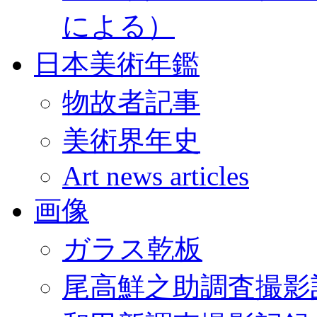
による）
日本美術年鑑
物故者記事
美術界年史
Art news articles
画像
ガラス乾板
尾高鮮之助調査撮影