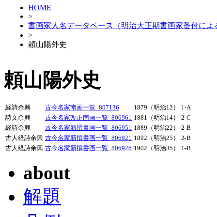
HOME
>
書画家人名データベース（明治大正期書画家番付によ
>
頼山陽外史
頼山陽外史
経詩余興
古今名家南画一覧_807136
1879（明治12）
1-A
詩文余興
古今名家改正南画一覧_806961
1881（明治14）
2-C
経詩余興
古今名家新撰書画一覧_806951
1889（明治22）
2-B
古人経詩余興
古今名家新撰書画一覧_806921
1892（明治25）
2-B
古人経詩余興
古今名家新撰書画一覧_806926
1902（明治35）
1-B
about
解題