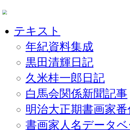
テキスト
年紀資料集成
黒田清輝日記
久米桂一郎日記
白馬会関係新聞記事
明治大正期書画家番
書画家人名データベ