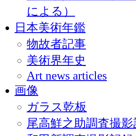
による）
日本美術年鑑
物故者記事
美術界年史
Art news articles
画像
ガラス乾板
尾高鮮之助調査撮影