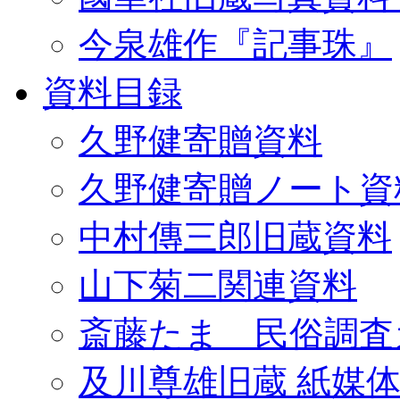
今泉雄作『記事珠』
資料目録
久野健寄贈資料
久野健寄贈ノート資
中村傳三郎旧蔵資料
山下菊二関連資料
斎藤たま 民俗調査
及川尊雄旧蔵 紙媒