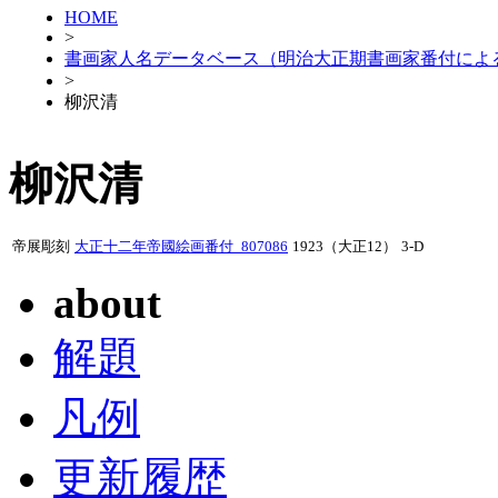
HOME
>
書画家人名データベース（明治大正期書画家番付によ
>
柳沢清
柳沢清
帝展彫刻
大正十二年帝國絵画番付_807086
1923（大正12）
3-D
about
解題
凡例
更新履歴