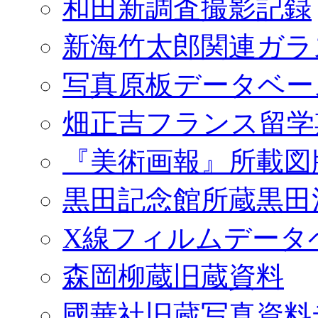
和田新調査撮影記録
新海竹太郎関連ガラ
写真原板データベー
畑正吉フランス留学
『美術画報』所載図
黒田記念館所蔵黒田
X線フィルムデータ
森岡柳蔵旧蔵資料
國華社旧蔵写真資料