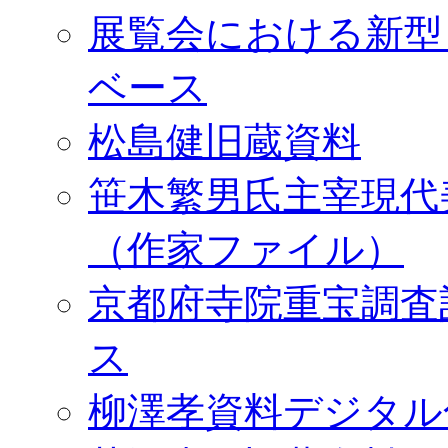
展覧会における新型
ベース
松島健旧蔵資料
笹木繁男氏主宰現代
（作家ファイル）
京都府寺院重宝調査
ス
柳澤孝資料デジタル