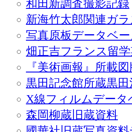
和田新調査撮影記録
新海竹太郎関連ガラ
写真原板データベー
畑正吉フランス留学
『美術画報』所載図
黒田記念館所蔵黒田
X線フィルムデータ
森岡柳蔵旧蔵資料
國華社旧蔵写真資料