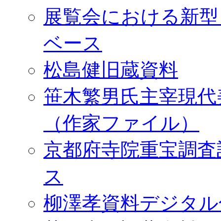
展覧会における新型
ベース
松島健旧蔵資料
笹木繁男氏主宰現代
（作家ファイル）
京都府寺院重宝調査
ス
柳澤孝資料デジタル