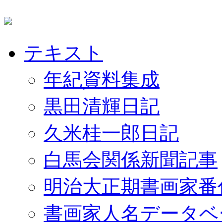
テキスト
年紀資料集成
黒田清輝日記
久米桂一郎日記
白馬会関係新聞記事
明治大正期書画家番
書画家人名データベ