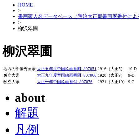
HOME
>
書画家人名データベース（明治大正期書画家番付によ
>
柳沢翠圃
柳沢翠圃
地方の部優秀画家
大正五年度帝国絵画番附_807051
1916（大正5）
10-D
独立大家
大正九年度帝国絵画番附_807066
1920（大正9）
9-D
独立大家
大正十年帝国絵画番付_807076
1921（大正10）
9-C
about
解題
凡例