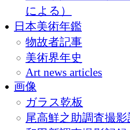
による）
日本美術年鑑
物故者記事
美術界年史
Art news articles
画像
ガラス乾板
尾高鮮之助調査撮影