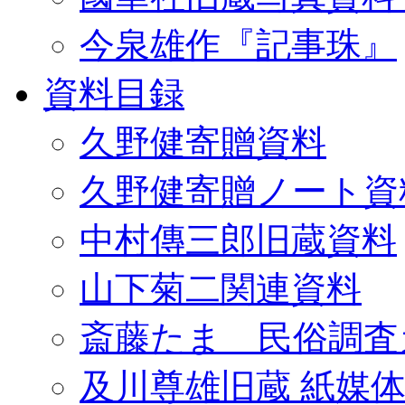
今泉雄作『記事珠』
資料目録
久野健寄贈資料
久野健寄贈ノート資
中村傳三郎旧蔵資料
山下菊二関連資料
斎藤たま 民俗調査
及川尊雄旧蔵 紙媒