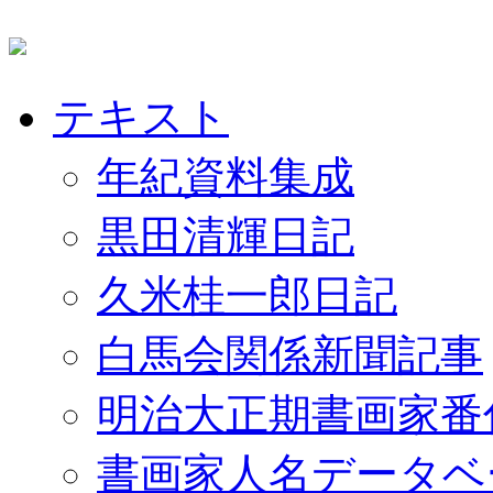
テキスト
年紀資料集成
黒田清輝日記
久米桂一郎日記
白馬会関係新聞記事
明治大正期書画家番
書画家人名データベ