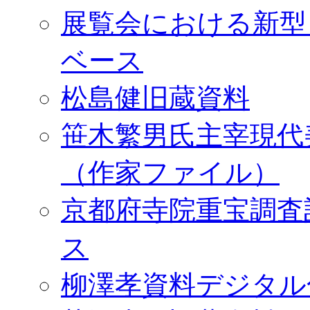
展覧会における新型
ベース
松島健旧蔵資料
笹木繁男氏主宰現代
（作家ファイル）
京都府寺院重宝調査
ス
柳澤孝資料デジタル