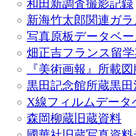
和田新調査撮影記録
新海竹太郎関連ガラ
写真原板データベー
畑正吉フランス留学
『美術画報』所載図
黒田記念館所蔵黒田
X線フィルムデータ
森岡柳蔵旧蔵資料
國華社旧蔵写真資料