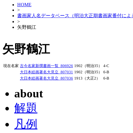
HOME
>
書画家人名データベース（明治大正期書画家番付によ
>
矢野鶴江
矢野鶴江
現在名家
古今名家新撰書画一覧_806926
1902（明治35）
4-C
大日本絵画著名大見立_807031
1902（明治35）
6-B
大日本絵画著名大見立_807036
1913（大正2）
6-B
about
解題
凡例