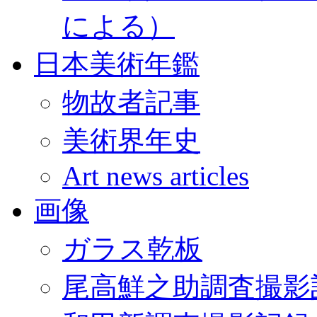
による）
日本美術年鑑
物故者記事
美術界年史
Art news articles
画像
ガラス乾板
尾高鮮之助調査撮影