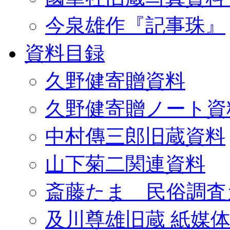
今泉雄作『記事珠』
資料目録
久野健寄贈資料
久野健寄贈ノート資
中村傳三郎旧蔵資料
山下菊二関連資料
斎藤たま 民俗調査
及川尊雄旧蔵 紙媒