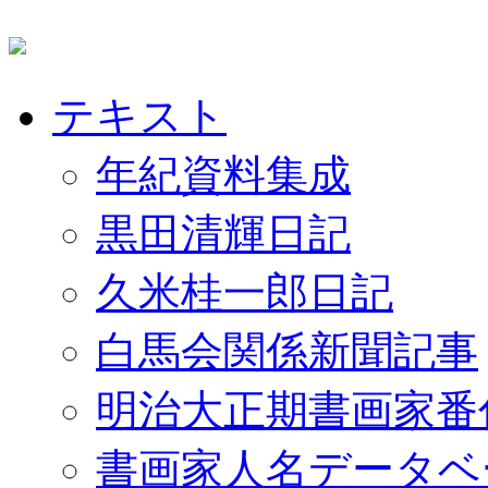
テキスト
年紀資料集成
黒田清輝日記
久米桂一郎日記
白馬会関係新聞記事
明治大正期書画家番
書画家人名データベ