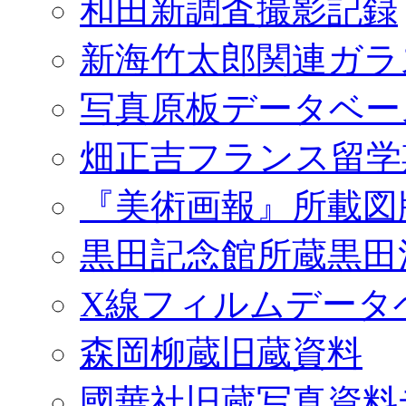
和田新調査撮影記録
新海竹太郎関連ガラ
写真原板データベー
畑正吉フランス留学
『美術画報』所載図
黒田記念館所蔵黒田
X線フィルムデータ
森岡柳蔵旧蔵資料
國華社旧蔵写真資料