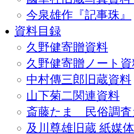
今泉雄作『記事珠』
資料目録
久野健寄贈資料
久野健寄贈ノート資
中村傳三郎旧蔵資料
山下菊二関連資料
斎藤たま 民俗調査
及川尊雄旧蔵 紙媒