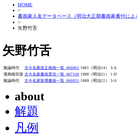
HOME
>
書画家人名データベース（明治大正期書画家番付によ
>
矢野竹舌
矢野竹舌
無論時代
古今名家改正南画一覧_806961
1881（明治14）
3-A
漢画南宗派
古今名家書画景況一覧_807106
1888（明治21）
1-D
無論時代
古今名家新撰書画一覧_806951
1889（明治22）
3-A
about
解題
凡例