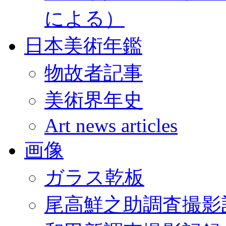
による）
日本美術年鑑
物故者記事
美術界年史
Art news articles
画像
ガラス乾板
尾高鮮之助調査撮影