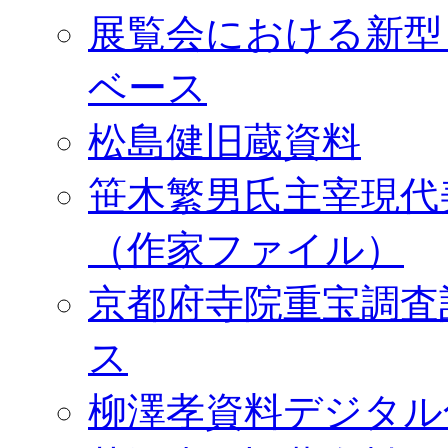
展覧会における新型
ベース
松島健旧蔵資料
笹木繁男氏主宰現代
（作家ファイル）
京都府寺院重宝調査
ス
柳澤孝資料デジタル