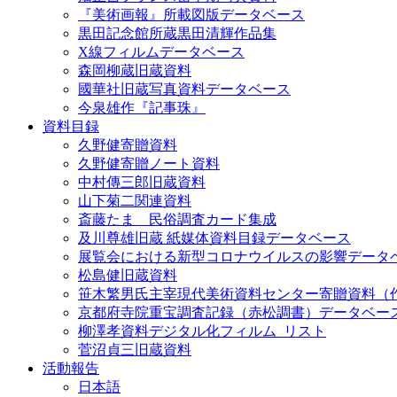
『美術画報』所載図版データベース
黒田記念館所蔵黒田清輝作品集
X線フィルムデータベース
森岡柳蔵旧蔵資料
國華社旧蔵写真資料データベース
今泉雄作『記事珠』
資料目録
久野健寄贈資料
久野健寄贈ノート資料
中村傳三郎旧蔵資料
山下菊二関連資料
斎藤たま 民俗調査カード集成
及川尊雄旧蔵 紙媒体資料目録データベース
展覧会における新型コロナウイルスの影響データ
松島健旧蔵資料
笹木繁男氏主宰現代美術資料センター寄贈資料（
京都府寺院重宝調査記録（赤松調書）データベー
柳澤孝資料デジタル化フィルム_リスト
菅沼貞三旧蔵資料
活動報告
日本語