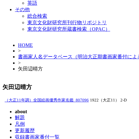
英語
その他
総合検索
東京文化財研究所刊行物リポジトリ
東京文化財研究所蔵書検索（OPAC）
HOME
>
書画家人名データベース（明治大正期書画家番付によ
>
矢田辺晴方
矢田辺晴方
（大正11年調）全国絵画優秀作家名鑑_807096
1922（大正11）
2-D
about
解題
凡例
更新履歴
収録書画家番付一覧