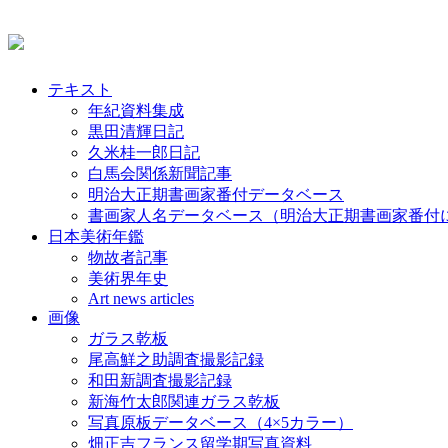
テキスト
年紀資料集成
黒田清輝日記
久米桂一郎日記
白馬会関係新聞記事
明治大正期書画家番付データベース
書画家人名データベース（明治大正期書画家番付
日本美術年鑑
物故者記事
美術界年史
Art news articles
画像
ガラス乾板
尾高鮮之助調査撮影記録
和田新調査撮影記録
新海竹太郎関連ガラス乾板
写真原板データベース（4×5カラー）
畑正吉フランス留学期写真資料