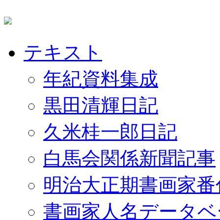
テキスト
年紀資料集成
黒田清輝日記
久米桂一郎日記
白馬会関係新聞記事
明治大正期書画家番
書画家人名データベ