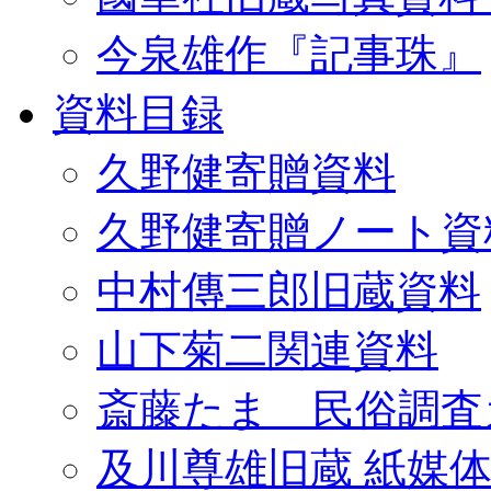
今泉雄作『記事珠』
資料目録
久野健寄贈資料
久野健寄贈ノート資
中村傳三郎旧蔵資料
山下菊二関連資料
斎藤たま 民俗調査
及川尊雄旧蔵 紙媒