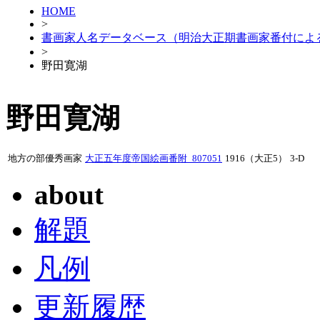
HOME
>
書画家人名データベース（明治大正期書画家番付によ
>
野田寛湖
野田寛湖
地方の部優秀画家
大正五年度帝国絵画番附_807051
1916（大正5）
3-D
about
解題
凡例
更新履歴