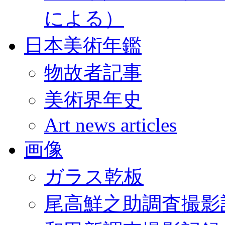
による）
日本美術年鑑
物故者記事
美術界年史
Art news articles
画像
ガラス乾板
尾高鮮之助調査撮影