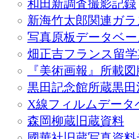
和田新調査撮影記録
新海竹太郎関連ガラ
写真原板データベー
畑正吉フランス留学
『美術画報』所載図
黒田記念館所蔵黒田
X線フィルムデータ
森岡柳蔵旧蔵資料
國華社旧蔵写真資料