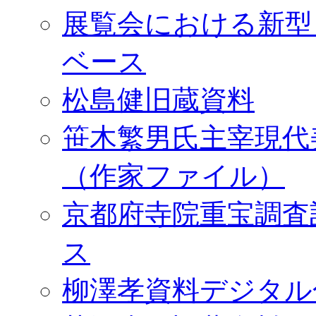
展覧会における新型
ベース
松島健旧蔵資料
笹木繁男氏主宰現代
（作家ファイル）
京都府寺院重宝調査
ス
柳澤孝資料デジタル