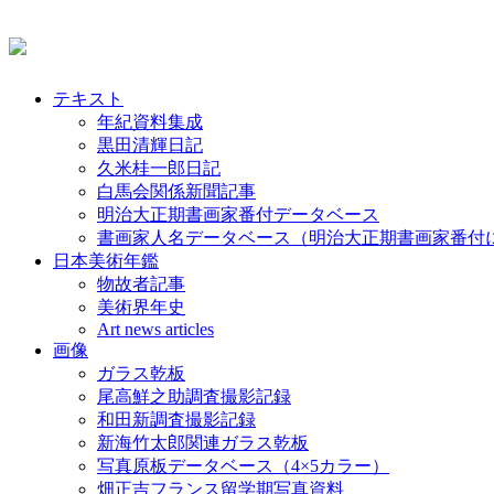
テキスト
年紀資料集成
黒田清輝日記
久米桂一郎日記
白馬会関係新聞記事
明治大正期書画家番付データベース
書画家人名データベース（明治大正期書画家番付
日本美術年鑑
物故者記事
美術界年史
Art news articles
画像
ガラス乾板
尾高鮮之助調査撮影記録
和田新調査撮影記録
新海竹太郎関連ガラス乾板
写真原板データベース（4×5カラー）
畑正吉フランス留学期写真資料