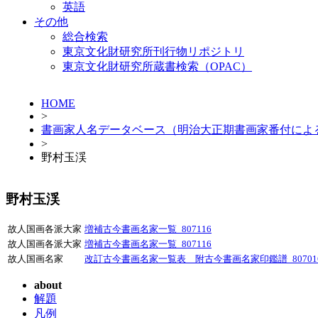
英語
その他
総合検索
東京文化財研究所刊行物リポジトリ
東京文化財研究所蔵書検索（OPAC）
HOME
>
書画家人名データベース（明治大正期書画家番付によ
>
野村玉渓
野村玉渓
故人国画各派大家
増補古今書画名家一覧_807116
故人国画各派大家
増補古今書画名家一覧_807116
故人国画名家
改訂古今書画名家一覧表 附古今書画名家印鑑譜_80701
about
解題
凡例