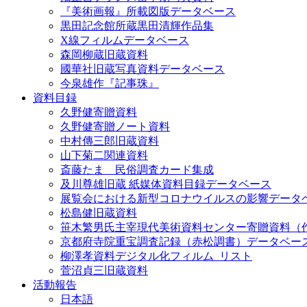
『美術画報』所載図版データベース
黒田記念館所蔵黒田清輝作品集
X線フィルムデータベース
森岡柳蔵旧蔵資料
國華社旧蔵写真資料データベース
今泉雄作『記事珠』
資料目録
久野健寄贈資料
久野健寄贈ノート資料
中村傳三郎旧蔵資料
山下菊二関連資料
斎藤たま 民俗調査カード集成
及川尊雄旧蔵 紙媒体資料目録データベース
展覧会における新型コロナウイルスの影響データ
松島健旧蔵資料
笹木繁男氏主宰現代美術資料センター寄贈資料（
京都府寺院重宝調査記録（赤松調書）データベー
柳澤孝資料デジタル化フィルム_リスト
菅沼貞三旧蔵資料
活動報告
日本語