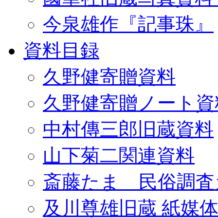
今泉雄作『記事珠』
資料目録
久野健寄贈資料
久野健寄贈ノート資
中村傳三郎旧蔵資料
山下菊二関連資料
斎藤たま 民俗調査
及川尊雄旧蔵 紙媒