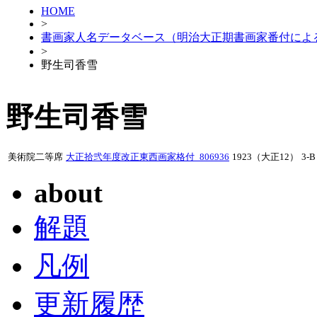
HOME
>
書画家人名データベース（明治大正期書画家番付によ
>
野生司香雪
野生司香雪
美術院二等席
大正拾弐年度改正東西画家格付_806936
1923（大正12）
3-B
about
解題
凡例
更新履歴