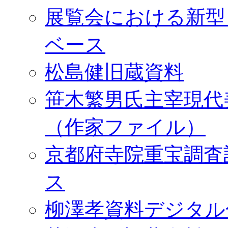
展覧会における新型
ベース
松島健旧蔵資料
笹木繁男氏主宰現代
（作家ファイル）
京都府寺院重宝調査
ス
柳澤孝資料デジタル