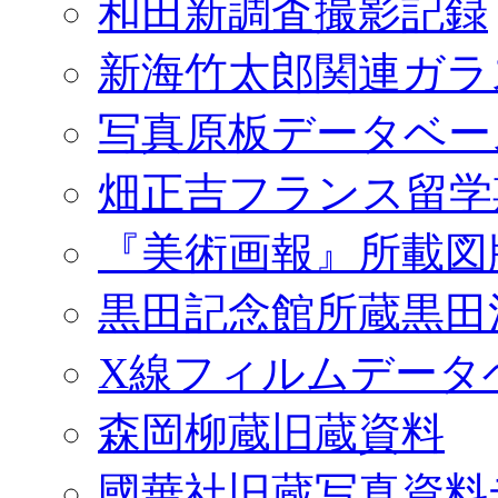
和田新調査撮影記録
新海竹太郎関連ガラ
写真原板データベー
畑正吉フランス留学
『美術画報』所載図
黒田記念館所蔵黒田
X線フィルムデータ
森岡柳蔵旧蔵資料
國華社旧蔵写真資料