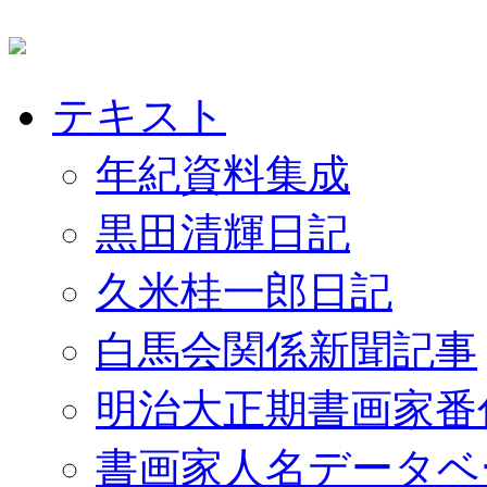
テキスト
年紀資料集成
黒田清輝日記
久米桂一郎日記
白馬会関係新聞記事
明治大正期書画家番
書画家人名データベ