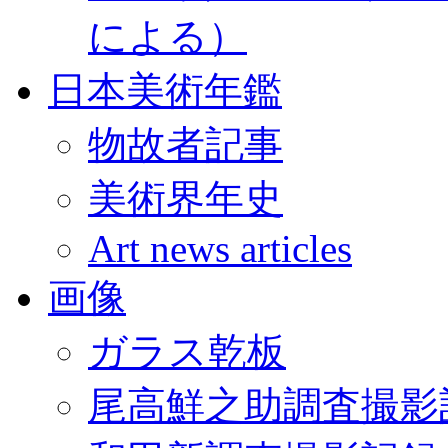
による）
日本美術年鑑
物故者記事
美術界年史
Art news articles
画像
ガラス乾板
尾高鮮之助調査撮影