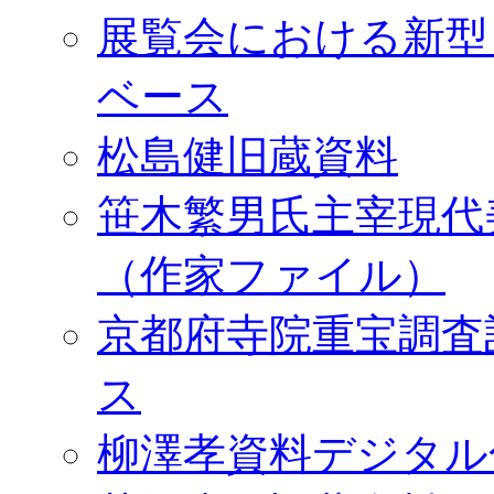
展覧会における新型
ベース
松島健旧蔵資料
笹木繁男氏主宰現代
（作家ファイル）
京都府寺院重宝調査
ス
柳澤孝資料デジタル