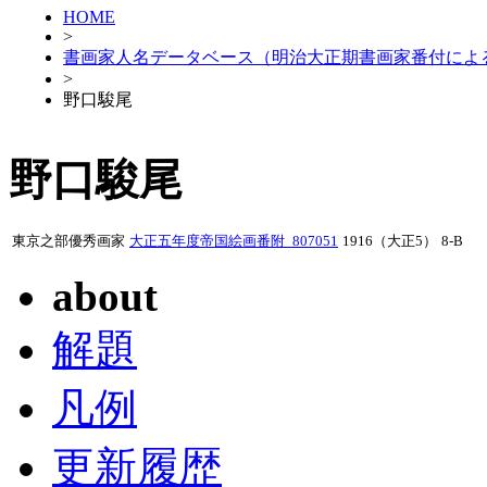
HOME
>
書画家人名データベース（明治大正期書画家番付によ
>
野口駿尾
野口駿尾
東京之部優秀画家
大正五年度帝国絵画番附_807051
1916（大正5）
8-B
about
解題
凡例
更新履歴