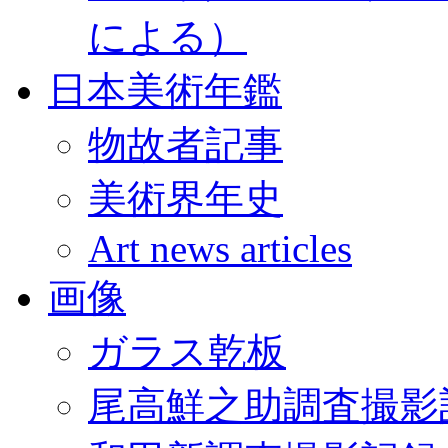
による）
日本美術年鑑
物故者記事
美術界年史
Art news articles
画像
ガラス乾板
尾高鮮之助調査撮影