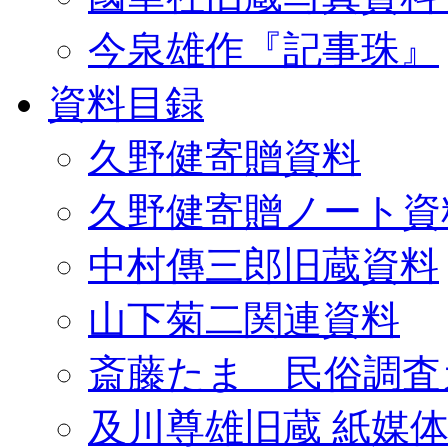
今泉雄作『記事珠』
資料目録
久野健寄贈資料
久野健寄贈ノート資
中村傳三郎旧蔵資料
山下菊二関連資料
斎藤たま 民俗調査
及川尊雄旧蔵 紙媒