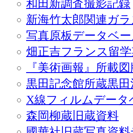
和田新調査撮影記録
新海竹太郎関連ガラ
写真原板データベー
畑正吉フランス留学
『美術画報』所載図
黒田記念館所蔵黒田
X線フィルムデータ
森岡柳蔵旧蔵資料
國華社旧蔵写真資料