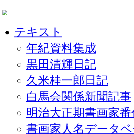
テキスト
年紀資料集成
黒田清輝日記
久米桂一郎日記
白馬会関係新聞記事
明治大正期書画家番
書画家人名データベ