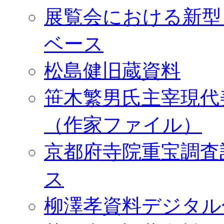
展覧会における新型
ベース
松島健旧蔵資料
笹木繁男氏主宰現代
（作家ファイル）
京都府寺院重宝調査
ス
柳澤孝資料デジタル