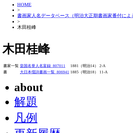
HOME
>
書画家人名データベース（明治大正期書画家番付によ
>
木田桂峰
木田桂峰
書家一覧
皇国名誉人名富録_807011
1881（明治14）
2-A
書
大日本儒詩書画一覧_806941
1885（明治18）
11-A
about
解題
凡例