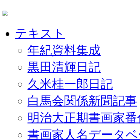
テキスト
年紀資料集成
黒田清輝日記
久米桂一郎日記
白馬会関係新聞記事
明治大正期書画家番
書画家人名データベ