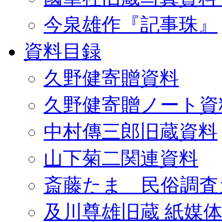
今泉雄作『記事珠』
資料目録
久野健寄贈資料
久野健寄贈ノート資
中村傳三郎旧蔵資料
山下菊二関連資料
斎藤たま 民俗調査
及川尊雄旧蔵 紙媒