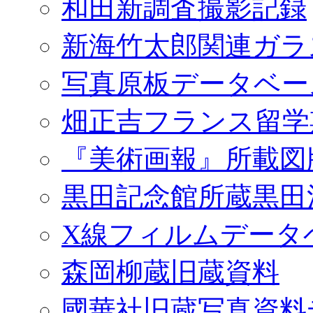
和田新調査撮影記録
新海竹太郎関連ガラ
写真原板データベー
畑正吉フランス留学
『美術画報』所載図
黒田記念館所蔵黒田
X線フィルムデータ
森岡柳蔵旧蔵資料
國華社旧蔵写真資料