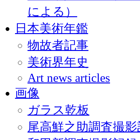
による）
日本美術年鑑
物故者記事
美術界年史
Art news articles
画像
ガラス乾板
尾高鮮之助調査撮影