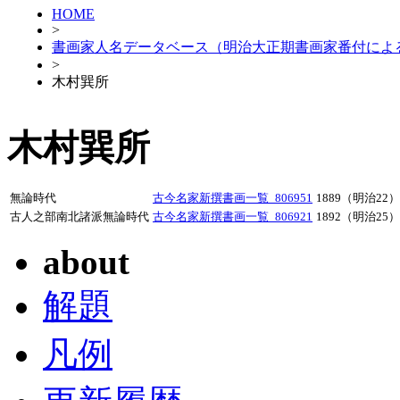
HOME
>
書画家人名データベース（明治大正期書画家番付によ
>
木村巽所
木村巽所
無論時代
古今名家新撰書画一覧_806951
1889（明治22）
古人之部南北諸派無論時代
古今名家新撰書画一覧_806921
1892（明治25）
about
解題
凡例