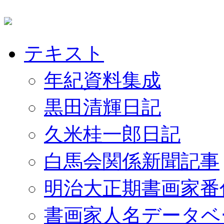
テキスト
年紀資料集成
黒田清輝日記
久米桂一郎日記
白馬会関係新聞記事
明治大正期書画家番
書画家人名データベ