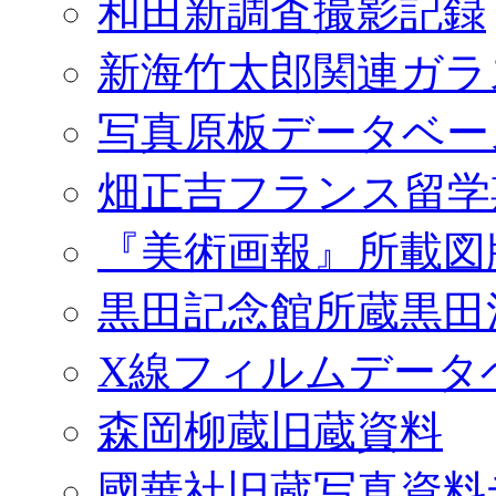
和田新調査撮影記録
新海竹太郎関連ガラ
写真原板データベー
畑正吉フランス留学
『美術画報』所載図
黒田記念館所蔵黒田
X線フィルムデータ
森岡柳蔵旧蔵資料
國華社旧蔵写真資料