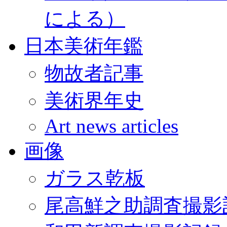
による）
日本美術年鑑
物故者記事
美術界年史
Art news articles
画像
ガラス乾板
尾高鮮之助調査撮影