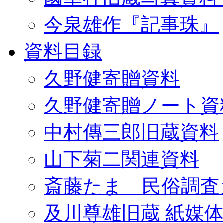
今泉雄作『記事珠』
資料目録
久野健寄贈資料
久野健寄贈ノート資
中村傳三郎旧蔵資料
山下菊二関連資料
斎藤たま 民俗調査
及川尊雄旧蔵 紙媒