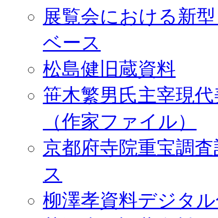
展覧会における新型
ベース
松島健旧蔵資料
笹木繁男氏主宰現代
（作家ファイル）
京都府寺院重宝調査
ス
柳澤孝資料デジタル