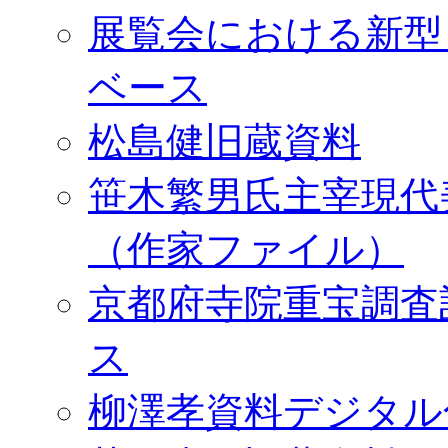
展覧会における新型
ベース
松島健旧蔵資料
笹木繁男氏主宰現代
（作家ファイル）
京都府寺院重宝調査
ス
柳澤孝資料デジタル