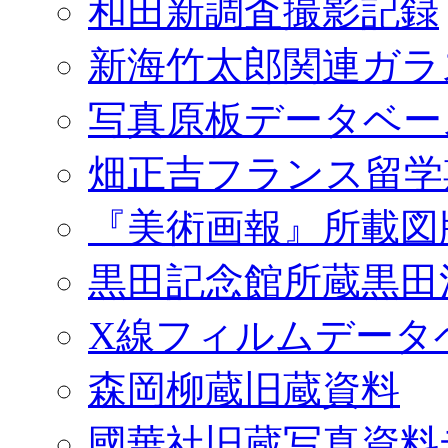
和田新調査撮影記録
新海竹太郎関連ガラ
写真原板データベー
畑正吉フランス留学
『美術画報』所載図
黒田記念館所蔵黒田
X線フィルムデータ
森岡柳蔵旧蔵資料
國華社旧蔵写真資料