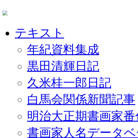
テキスト
年紀資料集成
黒田清輝日記
久米桂一郎日記
白馬会関係新聞記事
明治大正期書画家番
書画家人名データベ