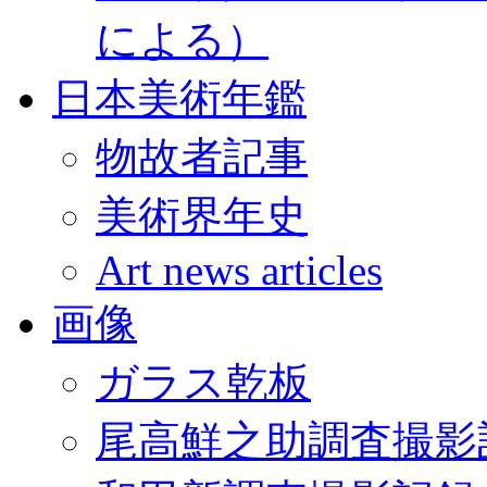
による）
日本美術年鑑
物故者記事
美術界年史
Art news articles
画像
ガラス乾板
尾高鮮之助調査撮影