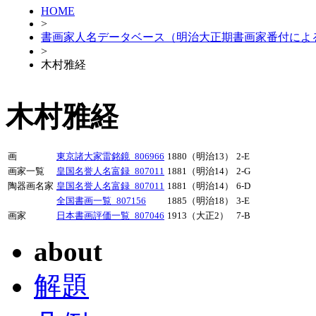
HOME
>
書画家人名データベース（明治大正期書画家番付によ
>
木村雅経
木村雅経
画
東京諸大家雷銘鏡_806966
1880（明治13）
2-E
画家一覧
皇国名誉人名富録_807011
1881（明治14）
2-G
陶器画名家
皇国名誉人名富録_807011
1881（明治14）
6-D
全国書画一覧_807156
1885（明治18）
3-E
画家
日本書画評価一覧_807046
1913（大正2）
7-B
about
解題