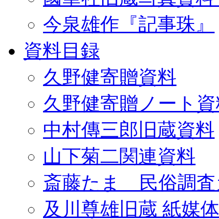
今泉雄作『記事珠』
資料目録
久野健寄贈資料
久野健寄贈ノート資
中村傳三郎旧蔵資料
山下菊二関連資料
斎藤たま 民俗調査
及川尊雄旧蔵 紙媒