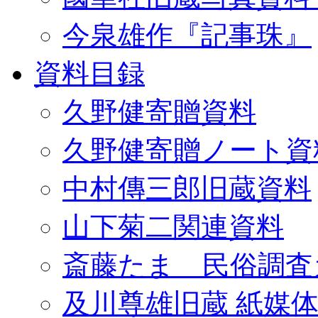
今泉雄作『記事珠』
資料目録
久野健寄贈資料
久野健寄贈ノート資
中村傳三郎旧蔵資料
山下菊二関連資料
斎藤たま 民俗調査
及川尊雄旧蔵 紙媒