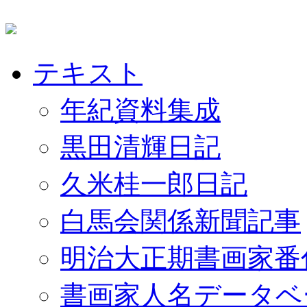
テキスト
年紀資料集成
黒田清輝日記
久米桂一郎日記
白馬会関係新聞記事
明治大正期書画家番
書画家人名データベ