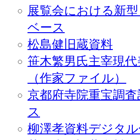
展覧会における新型
ベース
松島健旧蔵資料
笹木繁男氏主宰現代
（作家ファイル）
京都府寺院重宝調査
ス
柳澤孝資料デジタル