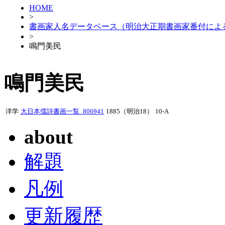
HOME
>
書画家人名データベース（明治大正期書画家番付によ
>
鳴門美民
鳴門美民
洋学
大日本儒詩書画一覧_806941
1885（明治18）
10-A
about
解題
凡例
更新履歴