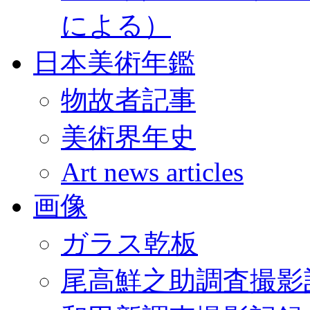
による）
日本美術年鑑
物故者記事
美術界年史
Art news articles
画像
ガラス乾板
尾高鮮之助調査撮影