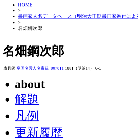
HOME
>
書画家人名データベース（明治大正期書画家番付によ
>
名畑鋼次郎
名畑鋼次郎
表具師
皇国名誉人名富録_807011
1881（明治14）
6-C
about
解題
凡例
更新履歴