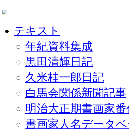
テキスト
年紀資料集成
黒田清輝日記
久米桂一郎日記
白馬会関係新聞記事
明治大正期書画家番
書画家人名データベ