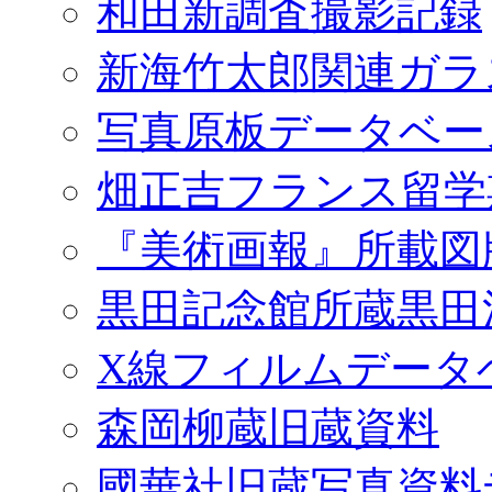
和田新調査撮影記録
新海竹太郎関連ガラ
写真原板データベー
畑正吉フランス留学
『美術画報』所載図
黒田記念館所蔵黒田
X線フィルムデータ
森岡柳蔵旧蔵資料
國華社旧蔵写真資料