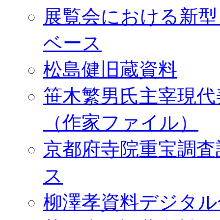
展覧会における新型
ベース
松島健旧蔵資料
笹木繁男氏主宰現代
（作家ファイル）
京都府寺院重宝調査
ス
柳澤孝資料デジタル