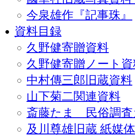
今泉雄作『記事珠』
資料目録
久野健寄贈資料
久野健寄贈ノート資
中村傳三郎旧蔵資料
山下菊二関連資料
斎藤たま 民俗調査
及川尊雄旧蔵 紙媒