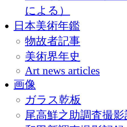
による）
日本美術年鑑
物故者記事
美術界年史
Art news articles
画像
ガラス乾板
尾高鮮之助調査撮影