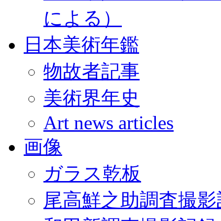
による）
日本美術年鑑
物故者記事
美術界年史
Art news articles
画像
ガラス乾板
尾高鮮之助調査撮影