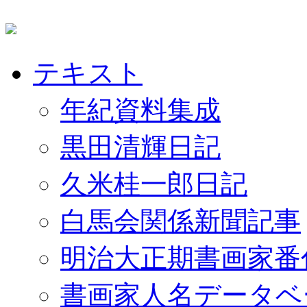
テキスト
年紀資料集成
黒田清輝日記
久米桂一郎日記
白馬会関係新聞記事
明治大正期書画家番
書画家人名データベ