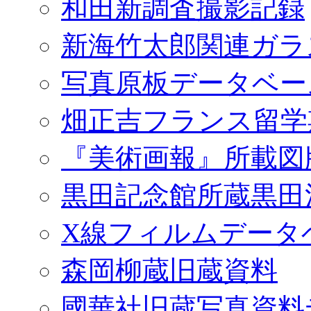
和田新調査撮影記録
新海竹太郎関連ガラ
写真原板データベー
畑正吉フランス留学
『美術画報』所載図
黒田記念館所蔵黒田
X線フィルムデータ
森岡柳蔵旧蔵資料
國華社旧蔵写真資料