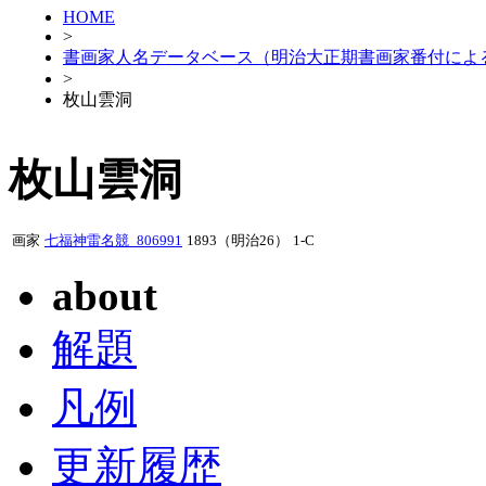
HOME
>
書画家人名データベース（明治大正期書画家番付によ
>
枚山雲洞
枚山雲洞
画家
七福神雷名競_806991
1893（明治26）
1-C
about
解題
凡例
更新履歴