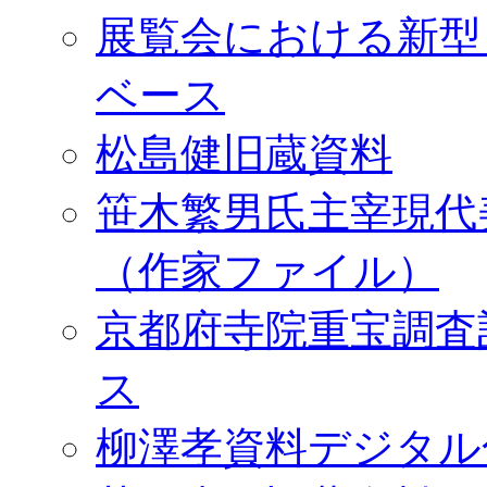
展覧会における新型
ベース
松島健旧蔵資料
笹木繁男氏主宰現代
（作家ファイル）
京都府寺院重宝調査
ス
柳澤孝資料デジタル