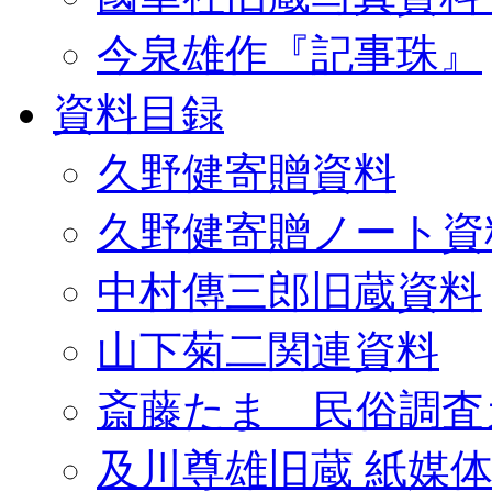
今泉雄作『記事珠』
資料目録
久野健寄贈資料
久野健寄贈ノート資
中村傳三郎旧蔵資料
山下菊二関連資料
斎藤たま 民俗調査
及川尊雄旧蔵 紙媒