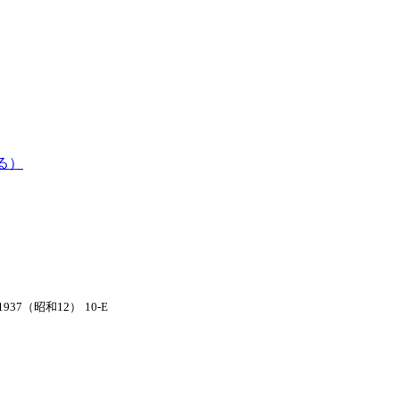
る）
1937（昭和12）
10-E