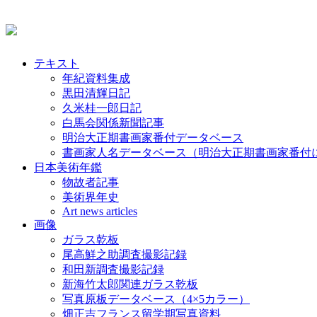
テキスト
年紀資料集成
黒田清輝日記
久米桂一郎日記
白馬会関係新聞記事
明治大正期書画家番付データベース
書画家人名データベース（明治大正期書画家番付
日本美術年鑑
物故者記事
美術界年史
Art news articles
画像
ガラス乾板
尾高鮮之助調査撮影記録
和田新調査撮影記録
新海竹太郎関連ガラス乾板
写真原板データベース（4×5カラー）
畑正吉フランス留学期写真資料