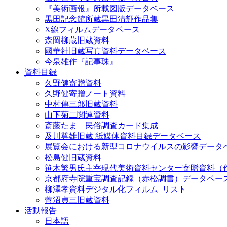
『美術画報』所載図版データベース
黒田記念館所蔵黒田清輝作品集
X線フィルムデータベース
森岡柳蔵旧蔵資料
國華社旧蔵写真資料データベース
今泉雄作『記事珠』
資料目録
久野健寄贈資料
久野健寄贈ノート資料
中村傳三郎旧蔵資料
山下菊二関連資料
斎藤たま 民俗調査カード集成
及川尊雄旧蔵 紙媒体資料目録データベース
展覧会における新型コロナウイルスの影響データ
松島健旧蔵資料
笹木繁男氏主宰現代美術資料センター寄贈資料（
京都府寺院重宝調査記録（赤松調書）データベー
柳澤孝資料デジタル化フィルム_リスト
菅沼貞三旧蔵資料
活動報告
日本語