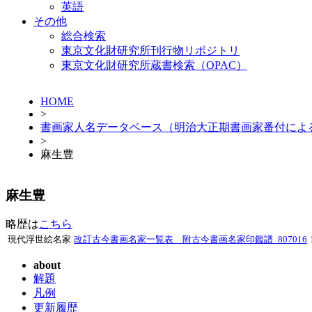
英語
その他
総合検索
東京文化財研究所刊行物リポジトリ
東京文化財研究所蔵書検索（OPAC）
HOME
>
書画家人名データベース（明治大正期書画家番付によ
>
麻生豊
麻生豊
略歴は
こちら
現代浮世絵名家
改訂古今書画名家一覧表 附古今書画名家印鑑譜_807016
about
解題
凡例
更新履歴