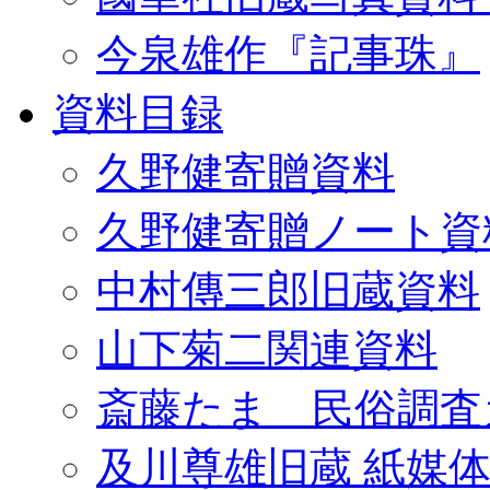
今泉雄作『記事珠』
資料目録
久野健寄贈資料
久野健寄贈ノート資
中村傳三郎旧蔵資料
山下菊二関連資料
斎藤たま 民俗調査
及川尊雄旧蔵 紙媒