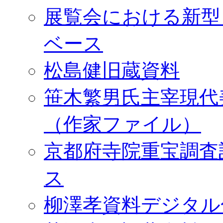
展覧会における新型
ベース
松島健旧蔵資料
笹木繁男氏主宰現代
（作家ファイル）
京都府寺院重宝調査
ス
柳澤孝資料デジタル