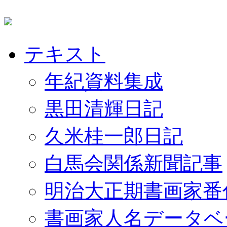
テキスト
年紀資料集成
黒田清輝日記
久米桂一郎日記
白馬会関係新聞記事
明治大正期書画家番
書画家人名データベ