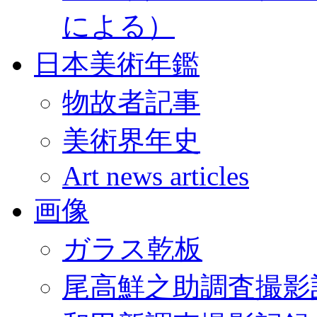
による）
日本美術年鑑
物故者記事
美術界年史
Art news articles
画像
ガラス乾板
尾高鮮之助調査撮影