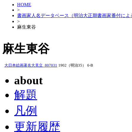
HOME
>
書画家人名データベース（明治大正期書画家番付によ
>
麻生東谷
麻生東谷
大日本絵画著名大見立_807031
1902（明治35）
6-B
about
解題
凡例
更新履歴