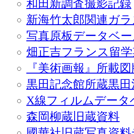
和田新調査撮影記録
新海竹太郎関連ガラ
写真原板データベー
畑正吉フランス留学
『美術画報』所載図
黒田記念館所蔵黒田
X線フィルムデータ
森岡柳蔵旧蔵資料
國華社旧蔵写真資料