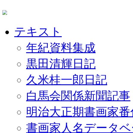
テキスト
年紀資料集成
黒田清輝日記
久米桂一郎日記
白馬会関係新聞記事
明治大正期書画家番
書画家人名データベ