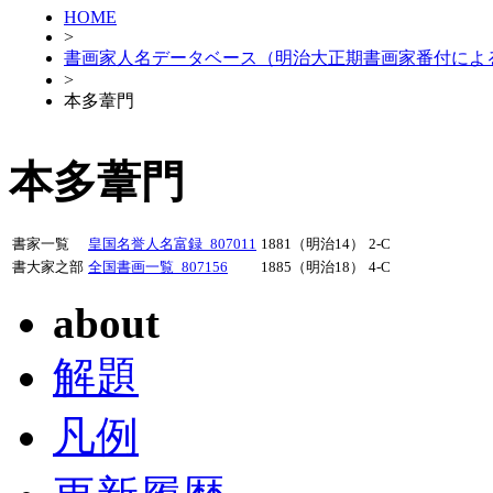
HOME
>
書画家人名データベース（明治大正期書画家番付によ
>
本多葦門
本多葦門
書家一覧
皇国名誉人名富録_807011
1881（明治14）
2-C
書大家之部
全国書画一覧_807156
1885（明治18）
4-C
about
解題
凡例