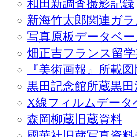
和田新調査撮影記録
新海竹太郎関連ガラ
写真原板データベー
畑正吉フランス留学
『美術画報』所載図
黒田記念館所蔵黒田
X線フィルムデータ
森岡柳蔵旧蔵資料
國華社旧蔵写真資料