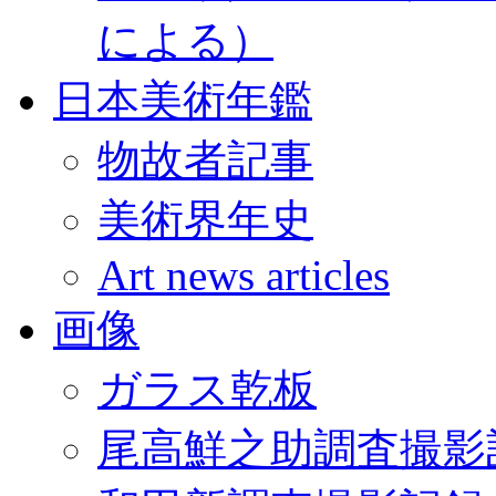
による）
日本美術年鑑
物故者記事
美術界年史
Art news articles
画像
ガラス乾板
尾高鮮之助調査撮影