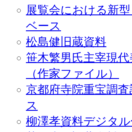
展覧会における新型
ベース
松島健旧蔵資料
笹木繁男氏主宰現代
（作家ファイル）
京都府寺院重宝調査
ス
柳澤孝資料デジタル