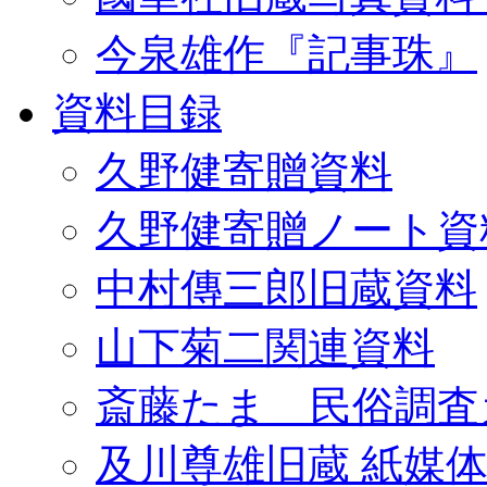
今泉雄作『記事珠』
資料目録
久野健寄贈資料
久野健寄贈ノート資
中村傳三郎旧蔵資料
山下菊二関連資料
斎藤たま 民俗調査
及川尊雄旧蔵 紙媒