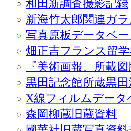
和田新調査撮影記録
新海竹太郎関連ガラ
写真原板データベー
畑正吉フランス留学
『美術画報』所載図
黒田記念館所蔵黒田
X線フィルムデータ
森岡柳蔵旧蔵資料
國華社旧蔵写真資料