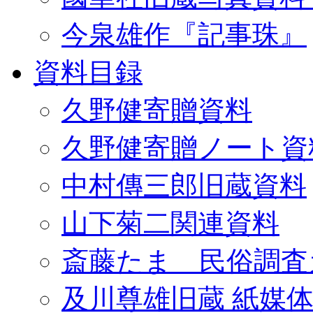
今泉雄作『記事珠』
資料目録
久野健寄贈資料
久野健寄贈ノート資
中村傳三郎旧蔵資料
山下菊二関連資料
斎藤たま 民俗調査
及川尊雄旧蔵 紙媒