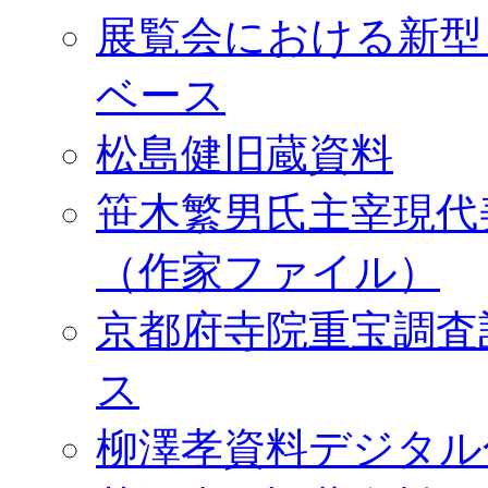
展覧会における新型
ベース
松島健旧蔵資料
笹木繁男氏主宰現代
（作家ファイル）
京都府寺院重宝調査
ス
柳澤孝資料デジタル