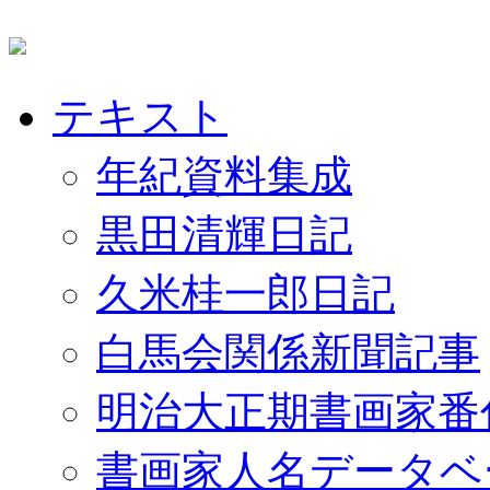
テキスト
年紀資料集成
黒田清輝日記
久米桂一郎日記
白馬会関係新聞記事
明治大正期書画家番
書画家人名データベ