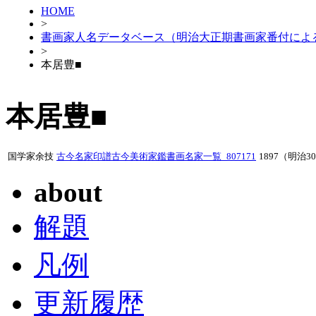
HOME
>
書画家人名データベース（明治大正期書画家番付によ
>
本居豊■
本居豊■
国学家余技
古今名家印譜古今美術家鑑書画名家一覧_807171
1897（明治3
about
解題
凡例
更新履歴