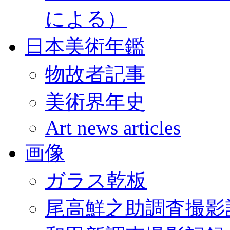
による）
日本美術年鑑
物故者記事
美術界年史
Art news articles
画像
ガラス乾板
尾高鮮之助調査撮影