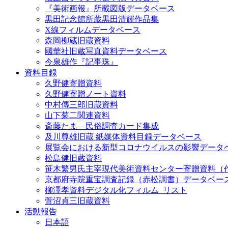
『美術画報』所載図版データベース
黒田記念館所蔵黒田清輝作品集
X線フィルムデータベース
森岡柳蔵旧蔵資料
國華社旧蔵写真資料データベース
今泉雄作『記事珠』
資料目録
久野健寄贈資料
久野健寄贈ノート資料
中村傳三郎旧蔵資料
山下菊二関連資料
斎藤たま 民俗調査カード集成
及川尊雄旧蔵 紙媒体資料目録データベース
展覧会における新型コロナウイルスの影響データ
松島健旧蔵資料
笹木繁男氏主宰現代美術資料センター寄贈資料（
京都府寺院重宝調査記録（赤松調書）データベー
柳澤孝資料デジタル化フィルム_リスト
菅沼貞三旧蔵資料
活動報告
日本語