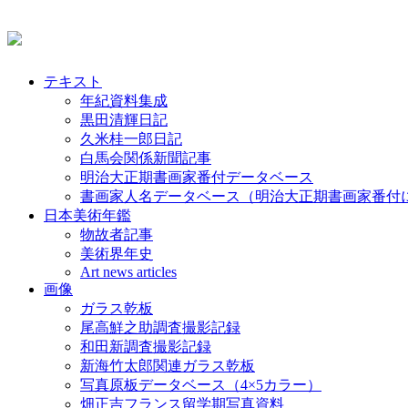
テキスト
年紀資料集成
黒田清輝日記
久米桂一郎日記
白馬会関係新聞記事
明治大正期書画家番付データベース
書画家人名データベース（明治大正期書画家番付
日本美術年鑑
物故者記事
美術界年史
Art news articles
画像
ガラス乾板
尾高鮮之助調査撮影記録
和田新調査撮影記録
新海竹太郎関連ガラス乾板
写真原板データベース（4×5カラー）
畑正吉フランス留学期写真資料