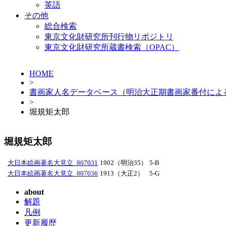
英語
その他
総合検索
東京文化財研究所刊行物リポジトリ
東京文化財研究所蔵書検索（OPAC）
HOME
>
書画家人名データベース（明治大正期書画家番付によ
>
堀規矩太郎
堀規矩太郎
大日本絵画著名大見立_807031
1902（明治35）
5-B
大日本絵画著名大見立_807036
1913（大正2）
5-G
about
解題
凡例
更新履歴