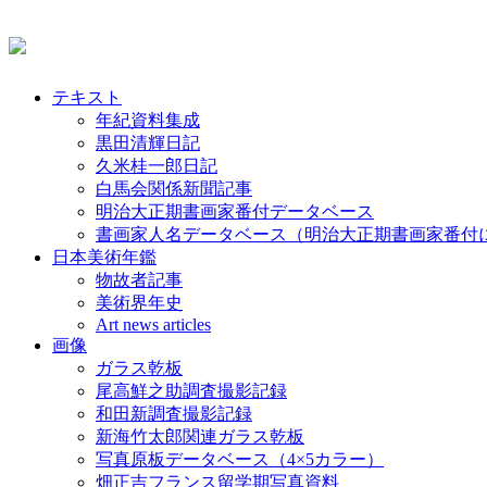
テキスト
年紀資料集成
黒田清輝日記
久米桂一郎日記
白馬会関係新聞記事
明治大正期書画家番付データベース
書画家人名データベース（明治大正期書画家番付
日本美術年鑑
物故者記事
美術界年史
Art news articles
画像
ガラス乾板
尾高鮮之助調査撮影記録
和田新調査撮影記録
新海竹太郎関連ガラス乾板
写真原板データベース（4×5カラー）
畑正吉フランス留学期写真資料