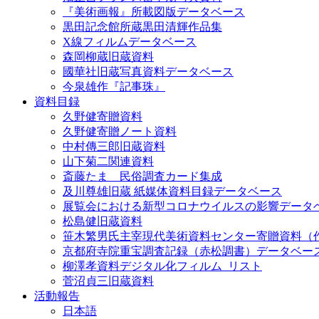
『美術画報』所載図版データベース
黒田記念館所蔵黒田清輝作品集
X線フィルムデータベース
森岡柳蔵旧蔵資料
國華社旧蔵写真資料データベース
今泉雄作『記事珠』
資料目録
久野健寄贈資料
久野健寄贈ノート資料
中村傳三郎旧蔵資料
山下菊二関連資料
斎藤たま 民俗調査カード集成
及川尊雄旧蔵 紙媒体資料目録データベース
展覧会における新型コロナウイルスの影響データ
松島健旧蔵資料
笹木繁男氏主宰現代美術資料センター寄贈資料（
京都府寺院重宝調査記録（赤松調書）データベー
柳澤孝資料デジタル化フィルム_リスト
菅沼貞三旧蔵資料
活動報告
日本語