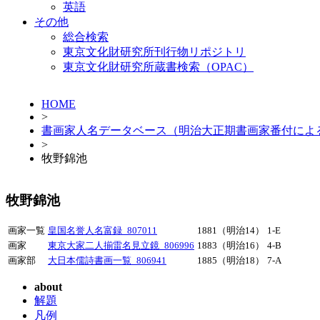
英語
その他
総合検索
東京文化財研究所刊行物リポジトリ
東京文化財研究所蔵書検索（OPAC）
HOME
>
書画家人名データベース（明治大正期書画家番付によ
>
牧野錦池
牧野錦池
画家一覧
皇国名誉人名富録_807011
1881（明治14）
1-E
画家
東京大家二人揃雷名見立鏡_806996
1883（明治16）
4-B
画家部
大日本儒詩書画一覧_806941
1885（明治18）
7-A
about
解題
凡例