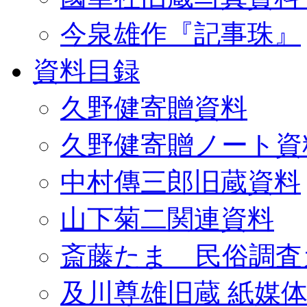
今泉雄作『記事珠』
資料目録
久野健寄贈資料
久野健寄贈ノート資
中村傳三郎旧蔵資料
山下菊二関連資料
斎藤たま 民俗調査
及川尊雄旧蔵 紙媒