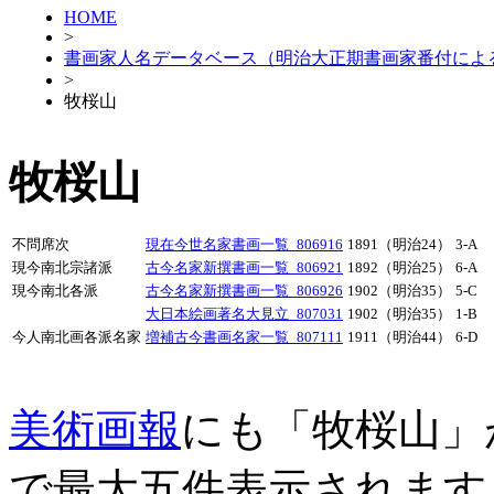
HOME
>
書画家人名データベース（明治大正期書画家番付によ
>
牧桜山
牧桜山
不問席次
現在今世名家書画一覧_806916
1891（明治24）
3-A
現今南北宗諸派
古今名家新撰書画一覧_806921
1892（明治25）
6-A
現今南北各派
古今名家新撰書画一覧_806926
1902（明治35）
5-C
大日本絵画著名大見立_807031
1902（明治35）
1-B
今人南北画各派名家
増補古今書画名家一覧_807111
1911（明治44）
6-D
美術画報
にも「牧桜山」
で最大五件表示されます