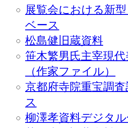
展覧会における新型
ベース
松島健旧蔵資料
笹木繁男氏主宰現代
（作家ファイル）
京都府寺院重宝調査
ス
柳澤孝資料デジタル