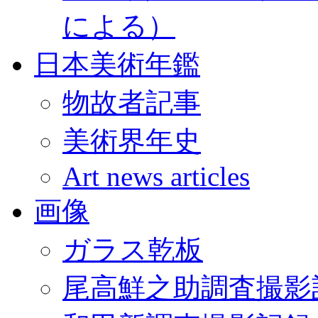
による）
日本美術年鑑
物故者記事
美術界年史
Art news articles
画像
ガラス乾板
尾高鮮之助調査撮影