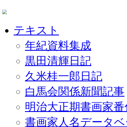
テキスト
年紀資料集成
黒田清輝日記
久米桂一郎日記
白馬会関係新聞記事
明治大正期書画家番
書画家人名データベ