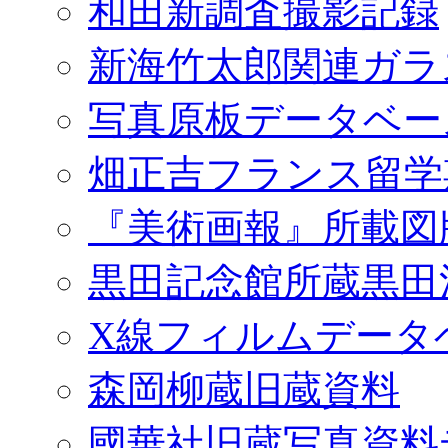
和田新調査撮影記録
新海竹太郎関連ガラ
写真原板データベー
畑正吉フランス留学
『美術画報』所載図
黒田記念館所蔵黒田
X線フィルムデータ
森岡柳蔵旧蔵資料
國華社旧蔵写真資料