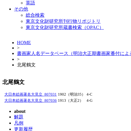
英語
その他
総合検索
東京文化財研究所刊行物リポジトリ
東京文化財研究所蔵書検索（OPAC）
HOME
>
書画家人名データベース（明治大正期書画家番付によ
>
北尾鶴文
北尾鶴文
大日本絵画著名大見立_807031
1902（明治35）
4-C
大日本絵画著名大見立_807036
1913（大正2）
4-G
about
解題
凡例
更新履歴