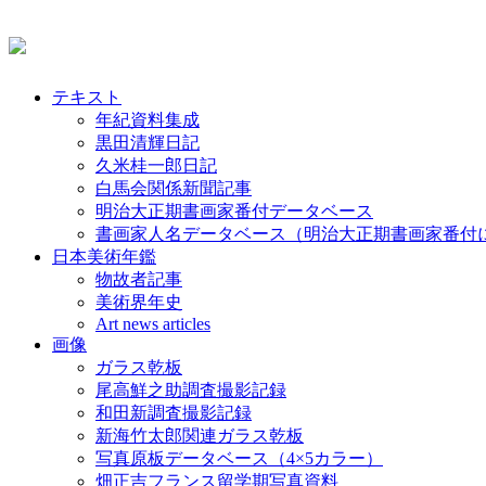
テキスト
年紀資料集成
黒田清輝日記
久米桂一郎日記
白馬会関係新聞記事
明治大正期書画家番付データベース
書画家人名データベース（明治大正期書画家番付
日本美術年鑑
物故者記事
美術界年史
Art news articles
画像
ガラス乾板
尾高鮮之助調査撮影記録
和田新調査撮影記録
新海竹太郎関連ガラス乾板
写真原板データベース（4×5カラー）
畑正吉フランス留学期写真資料