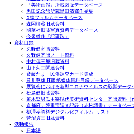
『美術画報』所載図版データベース
黒田記念館所蔵黒田清輝作品集
X線フィルムデータベース
森岡柳蔵旧蔵資料
國華社旧蔵写真資料データベース
今泉雄作『記事珠』
資料目録
久野健寄贈資料
久野健寄贈ノート資料
中村傳三郎旧蔵資料
山下菊二関連資料
斎藤たま 民俗調査カード集成
及川尊雄旧蔵 紙媒体資料目録データベース
展覧会における新型コロナウイルスの影響データ
松島健旧蔵資料
笹木繁男氏主宰現代美術資料センター寄贈資料（
京都府寺院重宝調査記録（赤松調書）データベー
柳澤孝資料デジタル化フィルム_リスト
菅沼貞三旧蔵資料
活動報告
日本語