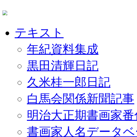
テキスト
年紀資料集成
黒田清輝日記
久米桂一郎日記
白馬会関係新聞記事
明治大正期書画家番
書画家人名データベ