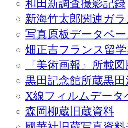
和田新調査撮影記録
新海竹太郎関連ガラ
写真原板データベー
畑正吉フランス留学
『美術画報』所載図
黒田記念館所蔵黒田
X線フィルムデータ
森岡柳蔵旧蔵資料
國華社旧蔵写真資料