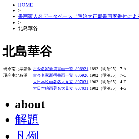
HOME
>
書画家人名データベース（明治大正期書画家番付によ
>
北島華谷
北島華谷
現今南北宗諸派
古今名家新撰書画一覧_806921
1892（明治25）
7-A
現今南北各派
古今名家新撰書画一覧_806926
1902（明治35）
7-C
大日本絵画著名大見立_807031
1902（明治35）
4-F
大日本絵画著名大見立_807031
1902（明治35）
4-G
about
解題
凡例