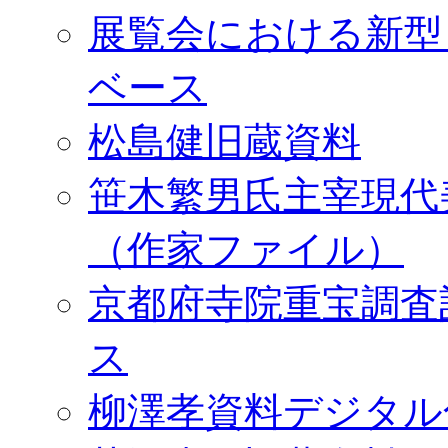
展覧会における新型
ベース
松島健旧蔵資料
笹木繁男氏主宰現代
（作家ファイル）
京都府寺院重宝調査
ス
柳澤孝資料デジタル