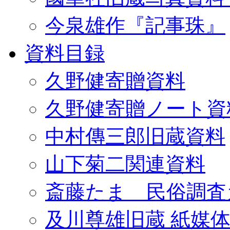
今泉雄作『記事珠』
資料目録
久野健寄贈資料
久野健寄贈ノート資
中村傳三郎旧蔵資料
山下菊二関連資料
斎藤たま 民俗調査
及川尊雄旧蔵 紙媒