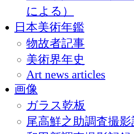
による）
日本美術年鑑
物故者記事
美術界年史
Art news articles
画像
ガラス乾板
尾高鮮之助調査撮影