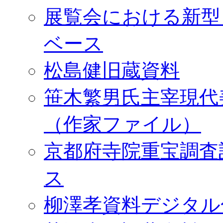
展覧会における新型
ベース
松島健旧蔵資料
笹木繁男氏主宰現代
（作家ファイル）
京都府寺院重宝調査
ス
柳澤孝資料デジタル