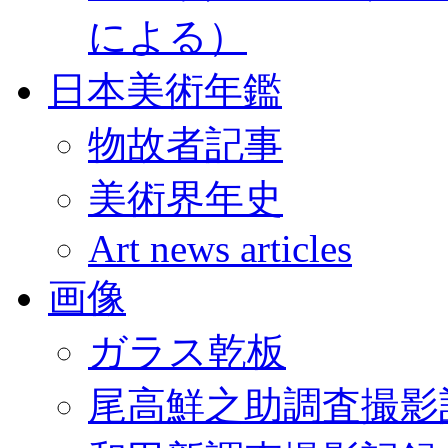
による）
日本美術年鑑
物故者記事
美術界年史
Art news articles
画像
ガラス乾板
尾高鮮之助調査撮影