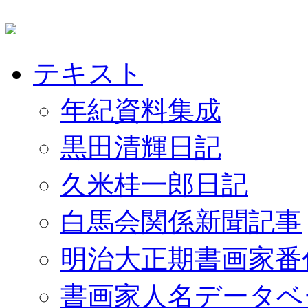
テキスト
年紀資料集成
黒田清輝日記
久米桂一郎日記
白馬会関係新聞記事
明治大正期書画家番
書画家人名データベ