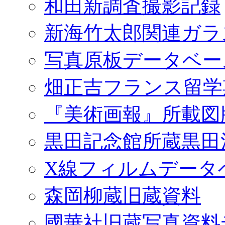
和田新調査撮影記録
新海竹太郎関連ガラ
写真原板データベー
畑正吉フランス留学
『美術画報』所載図
黒田記念館所蔵黒田
X線フィルムデータ
森岡柳蔵旧蔵資料
國華社旧蔵写真資料