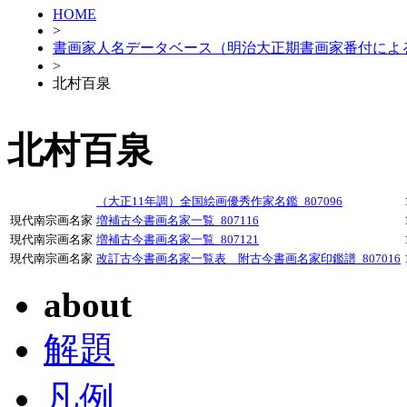
HOME
>
書画家人名データベース（明治大正期書画家番付によ
>
北村百泉
北村百泉
（大正11年調）全国絵画優秀作家名鑑_807096
現代南宗画名家
増補古今書画名家一覧_807116
現代南宗画名家
増補古今書画名家一覧_807121
現代南宗画名家
改訂古今書画名家一覧表 附古今書画名家印鑑譜_807016
about
解題
凡例