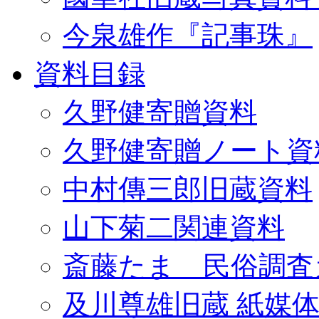
今泉雄作『記事珠』
資料目録
久野健寄贈資料
久野健寄贈ノート資
中村傳三郎旧蔵資料
山下菊二関連資料
斎藤たま 民俗調査
及川尊雄旧蔵 紙媒