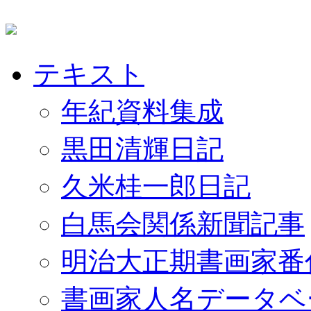
テキスト
年紀資料集成
黒田清輝日記
久米桂一郎日記
白馬会関係新聞記事
明治大正期書画家番
書画家人名データベ