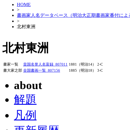
HOME
>
書画家人名データベース（明治大正期書画家番付によ
>
北村東洲
北村東洲
書家一覧
皇国名誉人名富録_807011
1881（明治14）
2-C
書大家之部
全国書画一覧_807156
1885（明治18）
3-C
about
解題
凡例