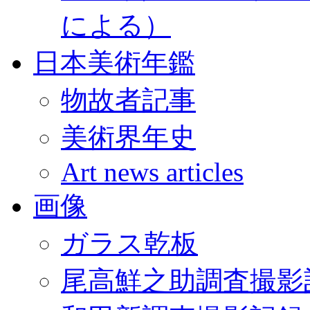
による）
日本美術年鑑
物故者記事
美術界年史
Art news articles
画像
ガラス乾板
尾高鮮之助調査撮影