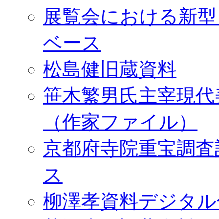
展覧会における新型
ベース
松島健旧蔵資料
笹木繁男氏主宰現代
（作家ファイル）
京都府寺院重宝調査
ス
柳澤孝資料デジタル