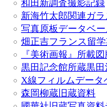
和田新調査撮影記録
新海竹太郎関連ガラ
写真原板データベー
畑正吉フランス留学
『美術画報』所載図
黒田記念館所蔵黒田
X線フィルムデータ
森岡柳蔵旧蔵資料
國華社旧蔵写真資料