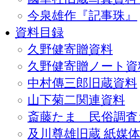
今泉雄作『記事珠』
資料目録
久野健寄贈資料
久野健寄贈ノート資
中村傳三郎旧蔵資料
山下菊二関連資料
斎藤たま 民俗調査
及川尊雄旧蔵 紙媒