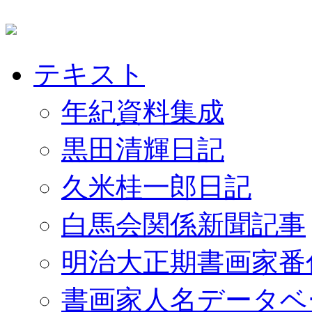
テキスト
年紀資料集成
黒田清輝日記
久米桂一郎日記
白馬会関係新聞記事
明治大正期書画家番
書画家人名データベ