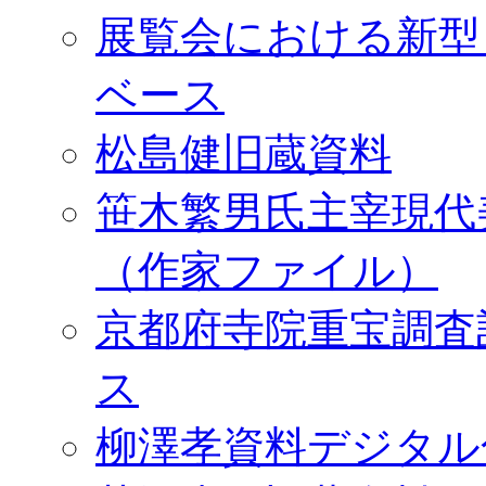
展覧会における新型
ベース
松島健旧蔵資料
笹木繁男氏主宰現代
（作家ファイル）
京都府寺院重宝調査
ス
柳澤孝資料デジタル