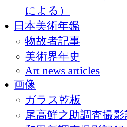
による）
日本美術年鑑
物故者記事
美術界年史
Art news articles
画像
ガラス乾板
尾高鮮之助調査撮影