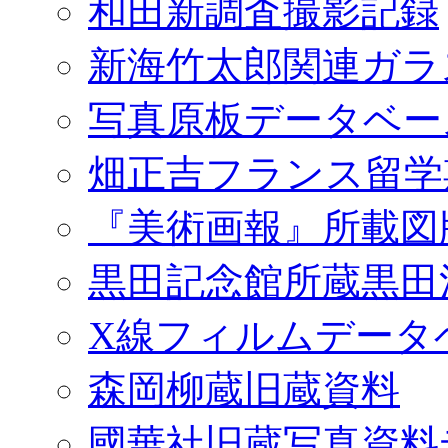
和田新調査撮影記録
新海竹太郎関連ガラ
写真原板データベー
畑正吉フランス留学
『美術画報』所載図
黒田記念館所蔵黒田
X線フィルムデータ
森岡柳蔵旧蔵資料
國華社旧蔵写真資料