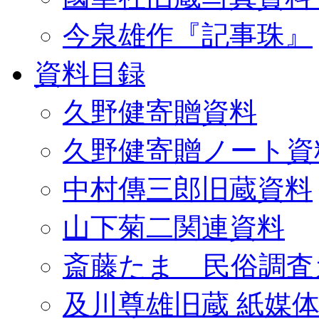
今泉雄作『記事珠』
資料目録
久野健寄贈資料
久野健寄贈ノート資
中村傳三郎旧蔵資料
山下菊二関連資料
斎藤たま 民俗調査
及川尊雄旧蔵 紙媒