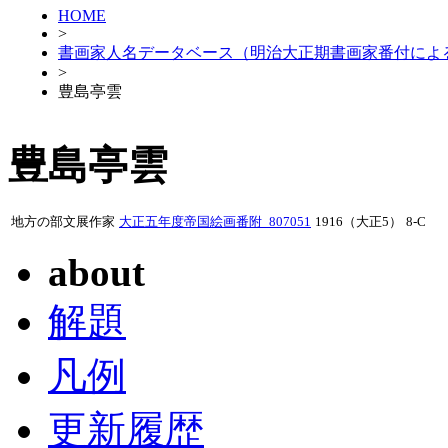
HOME
>
書画家人名データベース（明治大正期書画家番付によ
>
豊島亭雲
豊島亭雲
地方の部文展作家
大正五年度帝国絵画番附_807051
1916（大正5）
8-C
about
解題
凡例
更新履歴