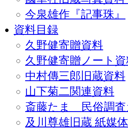
今泉雄作『記事珠』
資料目録
久野健寄贈資料
久野健寄贈ノート資
中村傳三郎旧蔵資料
山下菊二関連資料
斎藤たま 民俗調査
及川尊雄旧蔵 紙媒