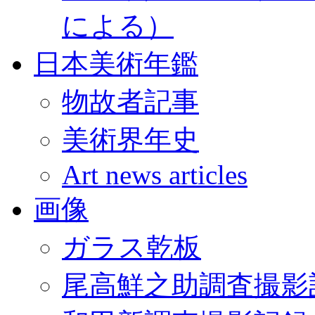
による）
日本美術年鑑
物故者記事
美術界年史
Art news articles
画像
ガラス乾板
尾高鮮之助調査撮影