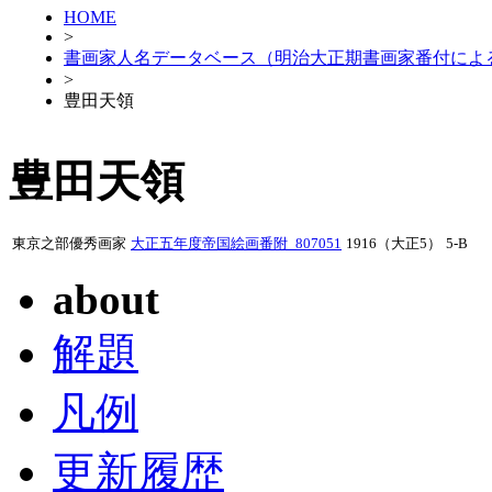
HOME
>
書画家人名データベース（明治大正期書画家番付によ
>
豊田天領
豊田天領
東京之部優秀画家
大正五年度帝国絵画番附_807051
1916（大正5）
5-B
about
解題
凡例
更新履歴