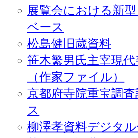
展覧会における新型
ベース
松島健旧蔵資料
笹木繁男氏主宰現代
（作家ファイル）
京都府寺院重宝調査
ス
柳澤孝資料デジタル