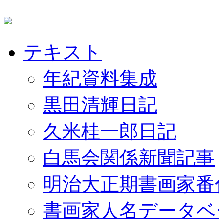
テキスト
年紀資料集成
黒田清輝日記
久米桂一郎日記
白馬会関係新聞記事
明治大正期書画家番
書画家人名データベ