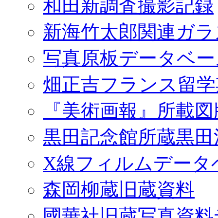
和田新調査撮影記録
新海竹太郎関連ガラ
写真原板データベー
畑正吉フランス留学
『美術画報』所載図
黒田記念館所蔵黒田
X線フィルムデータ
森岡柳蔵旧蔵資料
國華社旧蔵写真資料