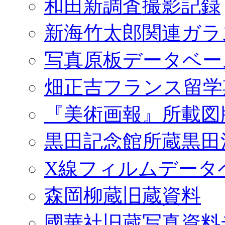
和田新調査撮影記録
新海竹太郎関連ガラ
写真原板データベー
畑正吉フランス留学
『美術画報』所載図
黒田記念館所蔵黒田
X線フィルムデータ
森岡柳蔵旧蔵資料
國華社旧蔵写真資料