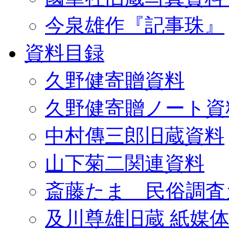
今泉雄作『記事珠』
資料目録
久野健寄贈資料
久野健寄贈ノート資
中村傳三郎旧蔵資料
山下菊二関連資料
斎藤たま 民俗調査
及川尊雄旧蔵 紙媒