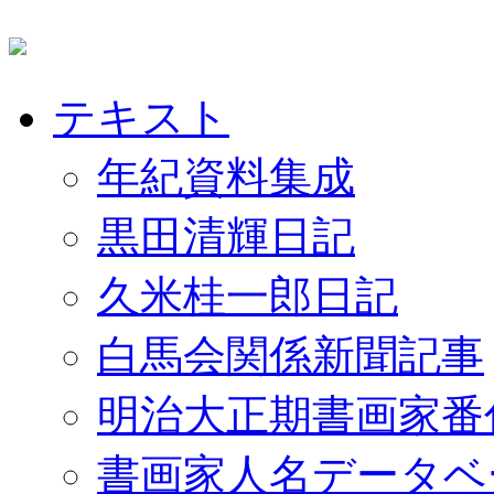
テキスト
年紀資料集成
黒田清輝日記
久米桂一郎日記
白馬会関係新聞記事
明治大正期書画家番
書画家人名データベ