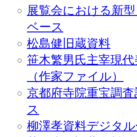
展覧会における新型
ベース
松島健旧蔵資料
笹木繁男氏主宰現代
（作家ファイル）
京都府寺院重宝調査
ス
柳澤孝資料デジタル