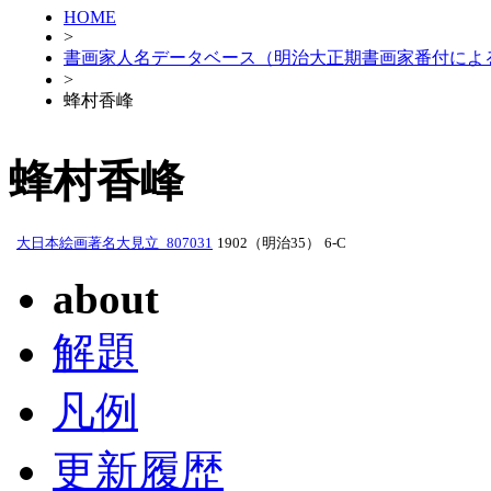
HOME
>
書画家人名データベース（明治大正期書画家番付によ
>
蜂村香峰
蜂村香峰
大日本絵画著名大見立_807031
1902（明治35）
6-C
about
解題
凡例
更新履歴