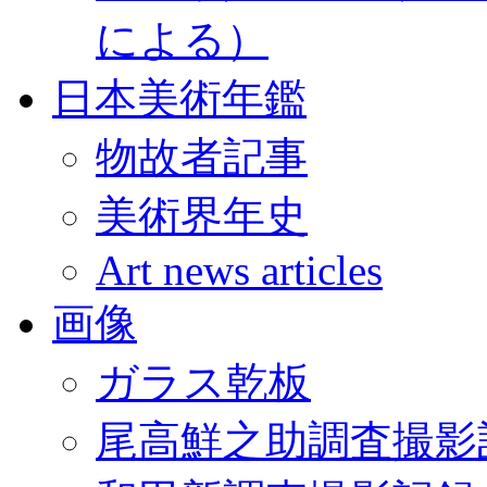
による）
日本美術年鑑
物故者記事
美術界年史
Art news articles
画像
ガラス乾板
尾高鮮之助調査撮影