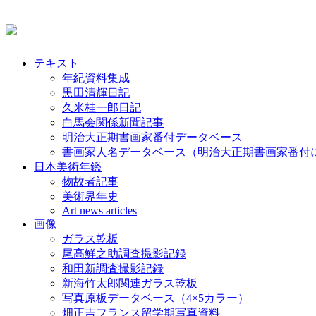
テキスト
年紀資料集成
黒田清輝日記
久米桂一郎日記
白馬会関係新聞記事
明治大正期書画家番付データベース
書画家人名データベース（明治大正期書画家番付
日本美術年鑑
物故者記事
美術界年史
Art news articles
画像
ガラス乾板
尾高鮮之助調査撮影記録
和田新調査撮影記録
新海竹太郎関連ガラス乾板
写真原板データベース（4×5カラー）
畑正吉フランス留学期写真資料