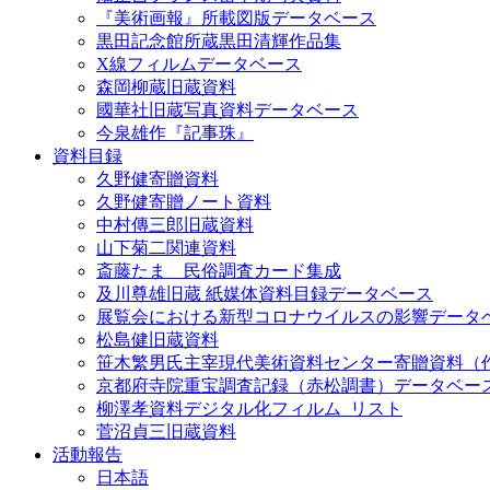
『美術画報』所載図版データベース
黒田記念館所蔵黒田清輝作品集
X線フィルムデータベース
森岡柳蔵旧蔵資料
國華社旧蔵写真資料データベース
今泉雄作『記事珠』
資料目録
久野健寄贈資料
久野健寄贈ノート資料
中村傳三郎旧蔵資料
山下菊二関連資料
斎藤たま 民俗調査カード集成
及川尊雄旧蔵 紙媒体資料目録データベース
展覧会における新型コロナウイルスの影響データ
松島健旧蔵資料
笹木繁男氏主宰現代美術資料センター寄贈資料（
京都府寺院重宝調査記録（赤松調書）データベー
柳澤孝資料デジタル化フィルム_リスト
菅沼貞三旧蔵資料
活動報告
日本語