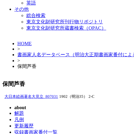
英語
その他
総合検索
東京文化財研究所刊行物リポジトリ
東京文化財研究所蔵書検索（OPAC）
HOME
>
書画家人名データベース（明治大正期書画家番付によ
>
保間芦香
保間芦香
大日本絵画著名大見立_807031
1902（明治35）
2-C
about
解題
凡例
更新履歴
収録書画家番付一覧