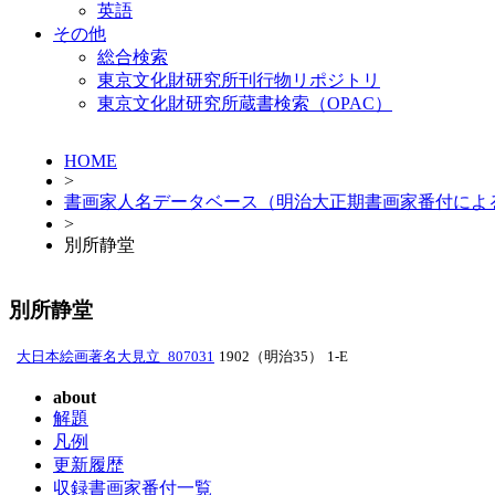
英語
その他
総合検索
東京文化財研究所刊行物リポジトリ
東京文化財研究所蔵書検索（OPAC）
HOME
>
書画家人名データベース（明治大正期書画家番付によ
>
別所静堂
別所静堂
大日本絵画著名大見立_807031
1902（明治35）
1-E
about
解題
凡例
更新履歴
収録書画家番付一覧