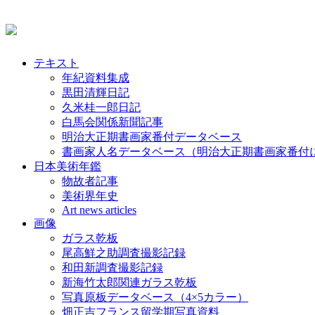
テキスト
年紀資料集成
黒田清輝日記
久米桂一郎日記
白馬会関係新聞記事
明治大正期書画家番付データベース
書画家人名データベース（明治大正期書画家番付
日本美術年鑑
物故者記事
美術界年史
Art news articles
画像
ガラス乾板
尾高鮮之助調査撮影記録
和田新調査撮影記録
新海竹太郎関連ガラス乾板
写真原板データベース（4×5カラー）
畑正吉フランス留学期写真資料