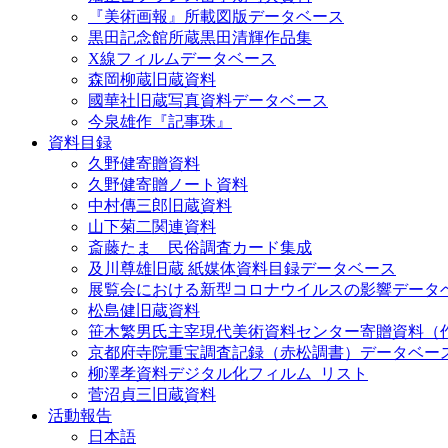
『美術画報』所載図版データベース
黒田記念館所蔵黒田清輝作品集
X線フィルムデータベース
森岡柳蔵旧蔵資料
國華社旧蔵写真資料データベース
今泉雄作『記事珠』
資料目録
久野健寄贈資料
久野健寄贈ノート資料
中村傳三郎旧蔵資料
山下菊二関連資料
斎藤たま 民俗調査カード集成
及川尊雄旧蔵 紙媒体資料目録データベース
展覧会における新型コロナウイルスの影響データ
松島健旧蔵資料
笹木繁男氏主宰現代美術資料センター寄贈資料（
京都府寺院重宝調査記録（赤松調書）データベー
柳澤孝資料デジタル化フィルム_リスト
菅沼貞三旧蔵資料
活動報告
日本語