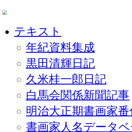
テキスト
年紀資料集成
黒田清輝日記
久米桂一郎日記
白馬会関係新聞記事
明治大正期書画家番
書画家人名データベ