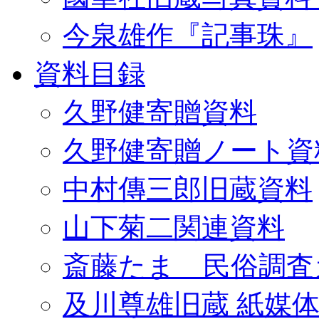
今泉雄作『記事珠』
資料目録
久野健寄贈資料
久野健寄贈ノート資
中村傳三郎旧蔵資料
山下菊二関連資料
斎藤たま 民俗調査
及川尊雄旧蔵 紙媒