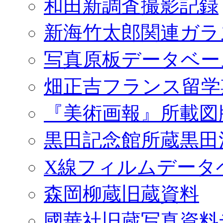
和田新調査撮影記録
新海竹太郎関連ガラ
写真原板データベー
畑正吉フランス留学
『美術画報』所載図
黒田記念館所蔵黒田
X線フィルムデータ
森岡柳蔵旧蔵資料
國華社旧蔵写真資料