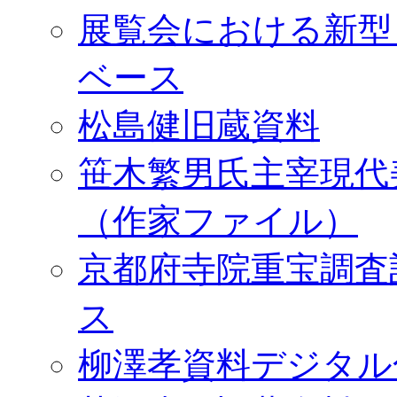
展覧会における新型
ベース
松島健旧蔵資料
笹木繁男氏主宰現代
（作家ファイル）
京都府寺院重宝調査
ス
柳澤孝資料デジタル