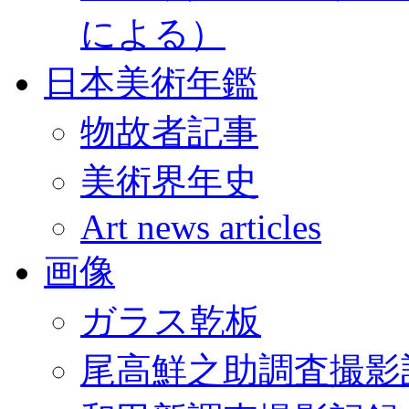
による）
日本美術年鑑
物故者記事
美術界年史
Art news articles
画像
ガラス乾板
尾高鮮之助調査撮影