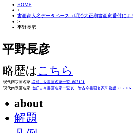
HOME
>
書画家人名データベース（明治大正期書画家番付によ
>
平野長彦
平野長彦
略歴は
こちら
現代南宗画名家
増補古今書画名家一覧_807121
現代南宗画名家
改訂古今書画名家一覧表 附古今書画名家印鑑譜_807016
about
解題