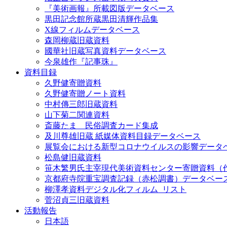
『美術画報』所載図版データベース
黒田記念館所蔵黒田清輝作品集
X線フィルムデータベース
森岡柳蔵旧蔵資料
國華社旧蔵写真資料データベース
今泉雄作『記事珠』
資料目録
久野健寄贈資料
久野健寄贈ノート資料
中村傳三郎旧蔵資料
山下菊二関連資料
斎藤たま 民俗調査カード集成
及川尊雄旧蔵 紙媒体資料目録データベース
展覧会における新型コロナウイルスの影響データ
松島健旧蔵資料
笹木繁男氏主宰現代美術資料センター寄贈資料（
京都府寺院重宝調査記録（赤松調書）データベー
柳澤孝資料デジタル化フィルム_リスト
菅沼貞三旧蔵資料
活動報告
日本語