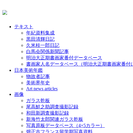
テキスト
年紀資料集成
黒田清輝日記
久米桂一郎日記
白馬会関係新聞記事
明治大正期書画家番付データベース
書画家人名データベース（明治大正期書画家番付
日本美術年鑑
物故者記事
美術界年史
Art news articles
画像
ガラス乾板
尾高鮮之助調査撮影記録
和田新調査撮影記録
新海竹太郎関連ガラス乾板
写真原板データベース（4×5カラー）
畑正吉フランス留学期写真資料