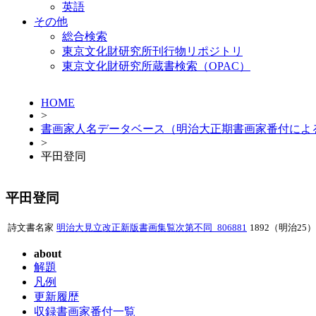
英語
その他
総合検索
東京文化財研究所刊行物リポジトリ
東京文化財研究所蔵書検索（OPAC）
HOME
>
書画家人名データベース（明治大正期書画家番付によ
>
平田登同
平田登同
詩文書名家
明治大見立改正新版書画集覧次第不同_806881
1892（明治25）
about
解題
凡例
更新履歴
収録書画家番付一覧