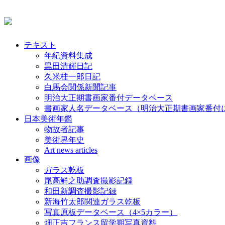
テキスト
年紀資料集成
黒田清輝日記
久米桂一郎日記
白馬会関係新聞記事
明治大正期書画家番付データベース
書画家人名データベース（明治大正期書画家番付
日本美術年鑑
物故者記事
美術界年史
Art news articles
画像
ガラス乾板
尾高鮮之助調査撮影記録
和田新調査撮影記録
新海竹太郎関連ガラス乾板
写真原板データベース（4×5カラー）
畑正吉フランス留学期写真資料