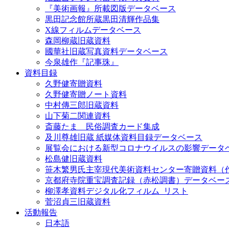
『美術画報』所載図版データベース
黒田記念館所蔵黒田清輝作品集
X線フィルムデータベース
森岡柳蔵旧蔵資料
國華社旧蔵写真資料データベース
今泉雄作『記事珠』
資料目録
久野健寄贈資料
久野健寄贈ノート資料
中村傳三郎旧蔵資料
山下菊二関連資料
斎藤たま 民俗調査カード集成
及川尊雄旧蔵 紙媒体資料目録データベース
展覧会における新型コロナウイルスの影響データ
松島健旧蔵資料
笹木繁男氏主宰現代美術資料センター寄贈資料（
京都府寺院重宝調査記録（赤松調書）データベー
柳澤孝資料デジタル化フィルム_リスト
菅沼貞三旧蔵資料
活動報告
日本語