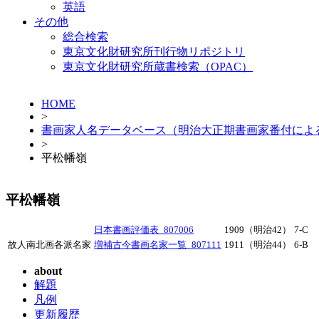
英語
その他
総合検索
東京文化財研究所刊行物リポジトリ
東京文化財研究所蔵書検索（OPAC）
HOME
>
書画家人名データベース（明治大正期書画家番付によ
>
平松幡嶺
平松幡嶺
日本書画評価表_807006
1909（明治42）
7-C
故人南北画各派名家
増補古今書画名家一覧_807111
1911（明治44）
6-B
about
解題
凡例
更新履歴